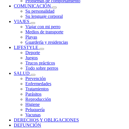
Problemas de comportamiento
COMUNICACIÓN
Su personalidad
Su lenguaje corporal
VIAJES
Viajar con mi perro
Medios de transporte
Playas
Guardería y residencias
LIFESTYLE
Deporte
Juegos
Trucos prácticos
Todo sobre perros
SALUD
Prevención
Enfermedades
Tratamientos
Parásitos
Reproducción
Higiene
Peluquería
Vacunas
DERECHOS Y OBLIGACIONES
DEFUNCIÓN