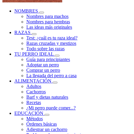
NOMBRES
Nombres para machos
Nombres para hembras
Las ideas más originales
RAZAS
Test: ¿cuál es tu raza ideal?
Razas cruzadas y mestizos
Todo sobre las razas
TU PERRO IDEAL
Guía para principiantes
Adoptar un perro
Comprar un perro
La llegada del perro a casa
ALIMENTACIÓN
Adultos
Cachorros
Barf y dietas naturales
Recetas
¿Mi perro puede comer...?
EDUCACIÓN
Métodos
Órdenes básicas
Adiestrar un cachorro