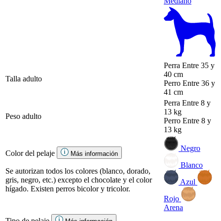
Mediano
Perra
Entre 35 y
40 cm
Talla adulto
Perro
Entre 36 y
41 cm
Perra
Entre 8 y
13 kg
Peso adulto
Perro
Entre 8 y
13 kg
Negro
Color del pelaje
Más información
Blanco
Se autorizan todos los colores (blanco, dorado,
gris, negro, etc.) excepto el chocolate y el color
Azul
hígado. Existen perros bicolor y tricolor.
Rojo
Arena
Tipo de pelaje