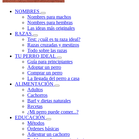
NOMBRES
Nombres para machos
Nombres para hembras
Las ideas más originales
RAZAS
Test: ¿cuál es tu raza ideal?
Razas cruzadas y mestizos
Todo sobre las razas
TU PERRO IDEAL
Guía para principiantes
Adoptar un perro
Comprar un perro
La llegada del perro a casa
ALIMENTACIÓN
Adultos
Cachorros
Barf y dietas naturales
Recetas
¿Mi perro puede comer...?
EDUCACIÓN
Métodos
Órdenes básicas
Adiestrar un cachorro