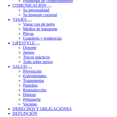
Problemas de comportamiento
COMUNICACIÓN
Su personalidad
Su lenguaje corporal
VIAJES
Viajar con mi perro
Medios de transporte
Playas
Guardería y residencias
LIFESTYLE
Deporte
Juegos
Trucos prácticos
Todo sobre perros
SALUD
Prevención
Enfermedades
Tratamientos
Parásitos
Reproducción
Higiene
Peluquería
Vacunas
DERECHOS Y OBLIGACIONES
DEFUNCIÓN