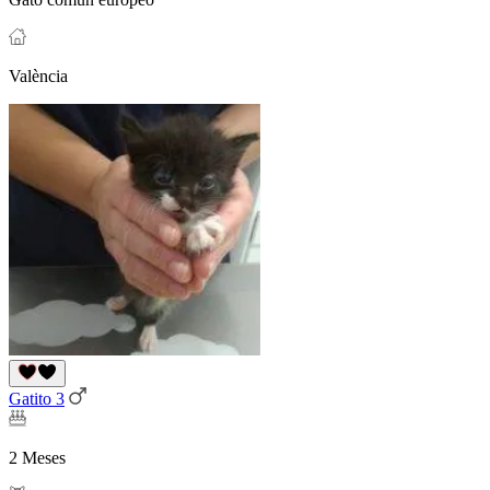
València
Gatito 3
2 Meses