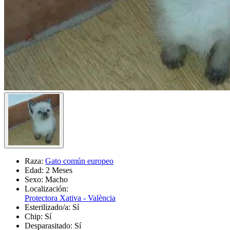
Raza:
Gato común europeo
Edad:
2 Meses
Sexo:
Macho
Localización:
Protectora Xativa - València
Esterilizado/a:
Sí
Chip:
Sí
Desparasitado:
Sí