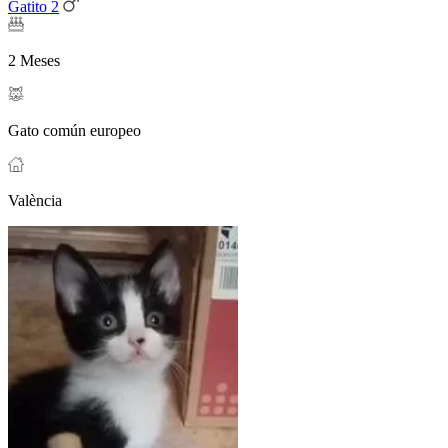
Gatito 2
2 Meses
Gato común europeo
València