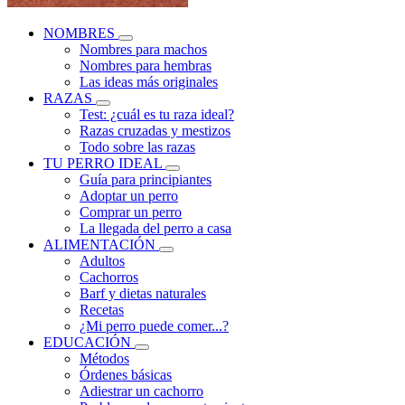
NOMBRES
Nombres para machos
Nombres para hembras
Las ideas más originales
RAZAS
Test: ¿cuál es tu raza ideal?
Razas cruzadas y mestizos
Todo sobre las razas
TU PERRO IDEAL
Guía para principiantes
Adoptar un perro
Comprar un perro
La llegada del perro a casa
ALIMENTACIÓN
Adultos
Cachorros
Barf y dietas naturales
Recetas
¿Mi perro puede comer...?
EDUCACIÓN
Métodos
Órdenes básicas
Adiestrar un cachorro