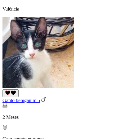
València
Gatito beniganim 5
2 Meses
Gato común europeo