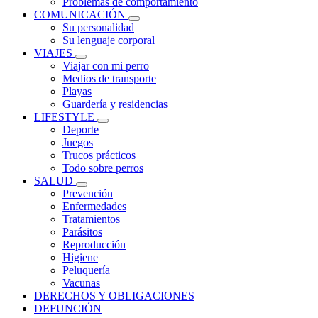
Problemas de comportamiento
COMUNICACIÓN
Su personalidad
Su lenguaje corporal
VIAJES
Viajar con mi perro
Medios de transporte
Playas
Guardería y residencias
LIFESTYLE
Deporte
Juegos
Trucos prácticos
Todo sobre perros
SALUD
Prevención
Enfermedades
Tratamientos
Parásitos
Reproducción
Higiene
Peluquería
Vacunas
DERECHOS Y OBLIGACIONES
DEFUNCIÓN