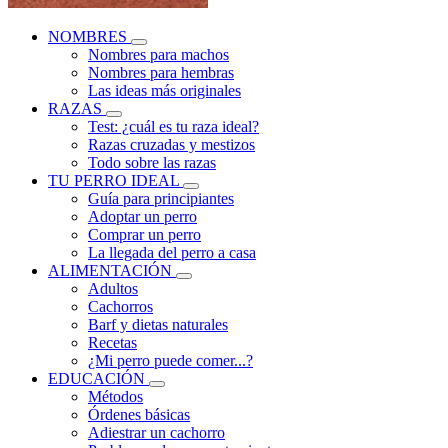
NOMBRES
Nombres para machos
Nombres para hembras
Las ideas más originales
RAZAS
Test: ¿cuál es tu raza ideal?
Razas cruzadas y mestizos
Todo sobre las razas
TU PERRO IDEAL
Guía para principiantes
Adoptar un perro
Comprar un perro
La llegada del perro a casa
ALIMENTACIÓN
Adultos
Cachorros
Barf y dietas naturales
Recetas
¿Mi perro puede comer...?
EDUCACIÓN
Métodos
Órdenes básicas
Adiestrar un cachorro