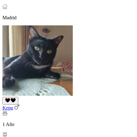
Madrid
Kepu
1 Año