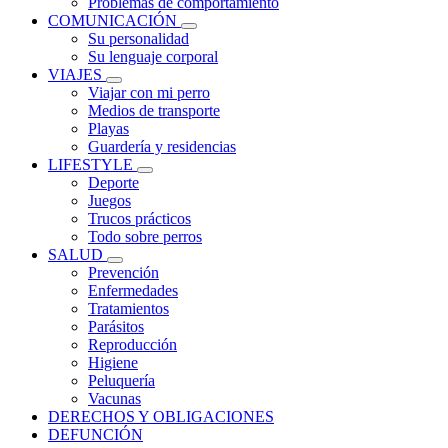
Problemas de comportamiento
COMUNICACIÓN
Su personalidad
Su lenguaje corporal
VIAJES
Viajar con mi perro
Medios de transporte
Playas
Guardería y residencias
LIFESTYLE
Deporte
Juegos
Trucos prácticos
Todo sobre perros
SALUD
Prevención
Enfermedades
Tratamientos
Parásitos
Reproducción
Higiene
Peluquería
Vacunas
DERECHOS Y OBLIGACIONES
DEFUNCIÓN