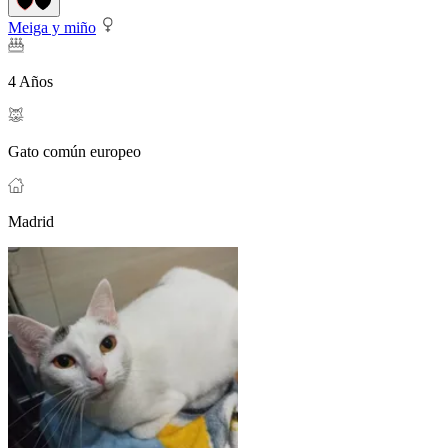
Meiga y miño
4 Años
Gato común europeo
Madrid