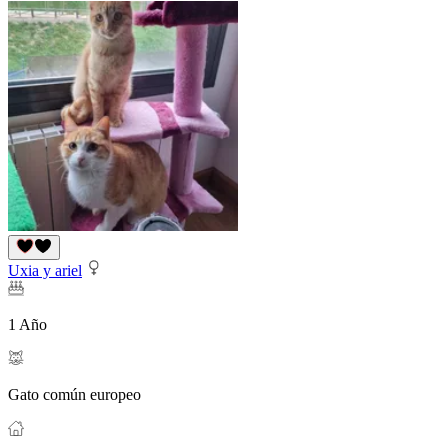
Uxia y ariel
1 Año
Gato común europeo