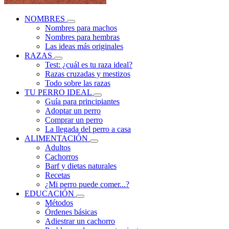
NOMBRES
Nombres para machos
Nombres para hembras
Las ideas más originales
RAZAS
Test: ¿cuál es tu raza ideal?
Razas cruzadas y mestizos
Todo sobre las razas
TU PERRO IDEAL
Guía para principiantes
Adoptar un perro
Comprar un perro
La llegada del perro a casa
ALIMENTACIÓN
Adultos
Cachorros
Barf y dietas naturales
Recetas
¿Mi perro puede comer...?
EDUCACIÓN
Métodos
Órdenes básicas
Adiestrar un cachorro