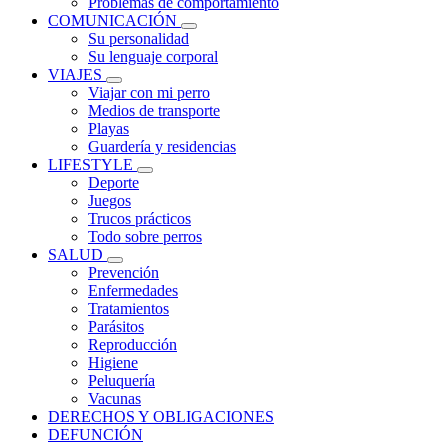
Problemas de comportamiento
COMUNICACIÓN
Su personalidad
Su lenguaje corporal
VIAJES
Viajar con mi perro
Medios de transporte
Playas
Guardería y residencias
LIFESTYLE
Deporte
Juegos
Trucos prácticos
Todo sobre perros
SALUD
Prevención
Enfermedades
Tratamientos
Parásitos
Reproducción
Higiene
Peluquería
Vacunas
DERECHOS Y OBLIGACIONES
DEFUNCIÓN