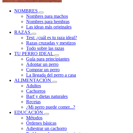
NOMBRES
Nombres para machos
Nombres para hembras
Las ideas más originales
RAZAS
Test: ¿cuál es tu raza ideal?
Razas cruzadas y mestizos
Todo sobre las razas
TU PERRO IDEAL
Guía para principiantes
Adoptar un perro
Comprar un perro
La llegada del perro a casa
ALIMENTACIÓN
Adultos
Cachorros
Barf y dietas naturales
Recetas
¿Mi perro puede comer...?
EDUCACIÓN
Métodos
Órdenes básicas
Adiestrar un cachorro