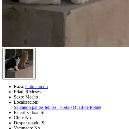
Raza:
Gato común
Edad:
6 Meses
Sexo:
Macho
Localización:
Salvando patitas felinas - 46930 Quart de Poblet
Esterilizado/a:
Sí
Chip:
No
Desparasitado:
Sí
Vacunado:
No