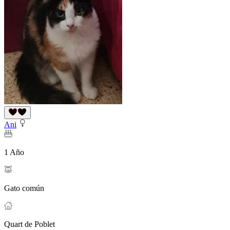
Ani
1 Año
Gato común
Quart de Poblet