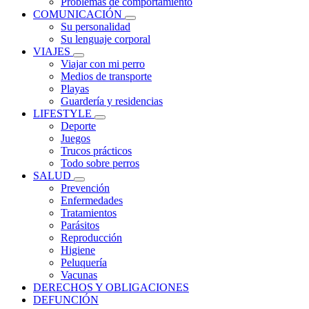
Problemas de comportamiento
COMUNICACIÓN
Su personalidad
Su lenguaje corporal
VIAJES
Viajar con mi perro
Medios de transporte
Playas
Guardería y residencias
LIFESTYLE
Deporte
Juegos
Trucos prácticos
Todo sobre perros
SALUD
Prevención
Enfermedades
Tratamientos
Parásitos
Reproducción
Higiene
Peluquería
Vacunas
DERECHOS Y OBLIGACIONES
DEFUNCIÓN