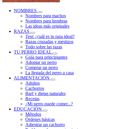
NOMBRES
Nombres para machos
Nombres para hembras
Las ideas más originales
RAZAS
Test: ¿cuál es tu raza ideal?
Razas cruzadas y mestizos
Todo sobre las razas
TU PERRO IDEAL
Guía para principiantes
Adoptar un perro
Comprar un perro
La llegada del perro a casa
ALIMENTACIÓN
Adultos
Cachorros
Barf y dietas naturales
Recetas
¿Mi perro puede comer...?
EDUCACIÓN
Métodos
Órdenes básicas
Adiestrar un cachorro