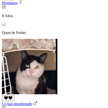
Hermanos
8 Años
Quart de Poblet
Lo han abandonado