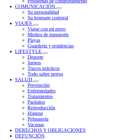
Problemas de comportamiento
COMUNICACIÓN
Su personalidad
Su lenguaje corporal
VIAJES
Viajar con mi perro
Medios de transporte
Playas
Guardería y residencias
LIFESTYLE
Deporte
Juegos
Trucos prácticos
Todo sobre perros
SALUD
Prevención
Enfermedades
Tratamientos
Parásitos
Reproducción
Higiene
Peluquería
Vacunas
DERECHOS Y OBLIGACIONES
DEFUNCIÓN