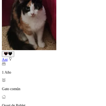
Ani
1 Año
Gato común
Quart de Poblet