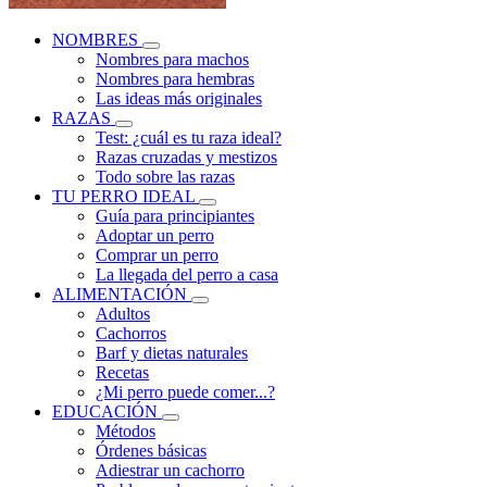
NOMBRES
Nombres para machos
Nombres para hembras
Las ideas más originales
RAZAS
Test: ¿cuál es tu raza ideal?
Razas cruzadas y mestizos
Todo sobre las razas
TU PERRO IDEAL
Guía para principiantes
Adoptar un perro
Comprar un perro
La llegada del perro a casa
ALIMENTACIÓN
Adultos
Cachorros
Barf y dietas naturales
Recetas
¿Mi perro puede comer...?
EDUCACIÓN
Métodos
Órdenes básicas
Adiestrar un cachorro