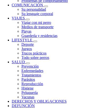
Problemas de comportamiento
COMUNICACIÓN
Su personalidad
Su lenguaje corporal
VIAJES
Viajar con mi perro
Medios de transporte
Playas
Guardería y residencias
LIFESTYLE
Deporte
Juegos
Trucos prácticos
Todo sobre perros
SALUD
Prevención
Enfermedades
Tratamientos
Parásitos
Reproducción
Higiene
Peluquería
Vacunas
DERECHOS Y OBLIGACIONES
DEFUNCIÓN