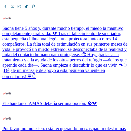
Saona tiene 5 años y, durante mucho tiempo, el miedo la mantuvo
completamente paralizada. 💔 Tras el fallecimiento de su criador,
esta pequeña chihuahua llegó a una protectora junto a otros 14
compañeros. La falta total de estimulación en sus primeros meses de
vida le provocó un miedo extremo: se desconectaba de la realidad y
huía del contacto humano para protegerse. 🥺 Hoy, gracias a su
tratamiento y a la ayuda de los otros perros del refugio —de los que
aprende cada día—, Saona empieza a descubrir lo que es vivir. 🐾✨
¡Déjale un mensaje de apoyo a esta pequeña valiente en
comentarios! 💬👇
El abandono JAMÁS debería ser una opción. 🚫💔
Por favor, no molesten: está recuperando fuerzas para molestar más