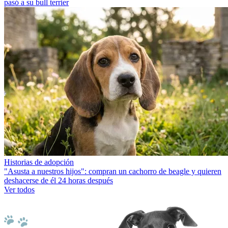
pasó a su bull terrier
Historias de adopción
"Asusta a nuestros hijos": compran un cachorro de beagle y quieren
deshacerse de él 24 horas después
Ver todos