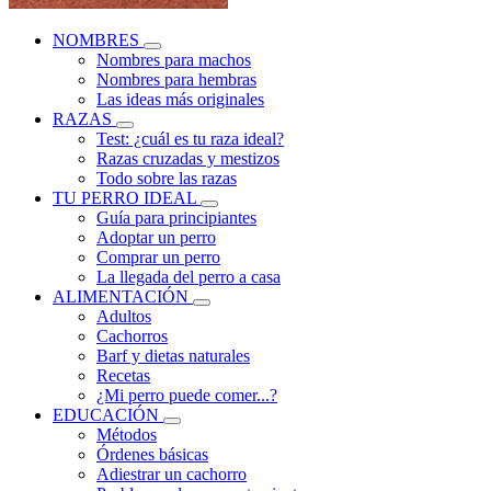
NOMBRES
Nombres para machos
Nombres para hembras
Las ideas más originales
RAZAS
Test: ¿cuál es tu raza ideal?
Razas cruzadas y mestizos
Todo sobre las razas
TU PERRO IDEAL
Guía para principiantes
Adoptar un perro
Comprar un perro
La llegada del perro a casa
ALIMENTACIÓN
Adultos
Cachorros
Barf y dietas naturales
Recetas
¿Mi perro puede comer...?
EDUCACIÓN
Métodos
Órdenes básicas
Adiestrar un cachorro