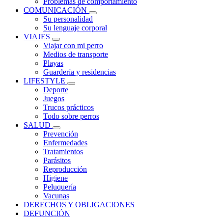
Problemas de comportamiento
COMUNICACIÓN
Su personalidad
Su lenguaje corporal
VIAJES
Viajar con mi perro
Medios de transporte
Playas
Guardería y residencias
LIFESTYLE
Deporte
Juegos
Trucos prácticos
Todo sobre perros
SALUD
Prevención
Enfermedades
Tratamientos
Parásitos
Reproducción
Higiene
Peluquería
Vacunas
DERECHOS Y OBLIGACIONES
DEFUNCIÓN