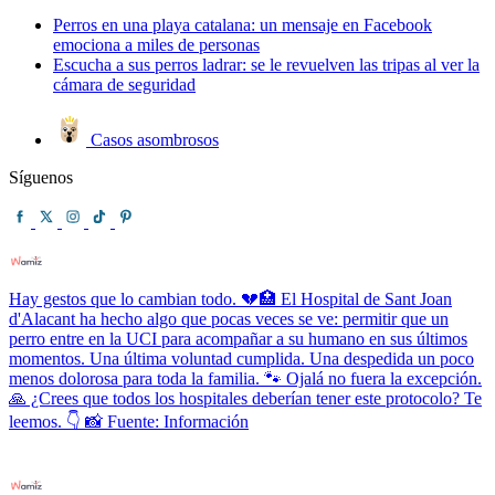
Perros en una playa catalana: un mensaje en Facebook
emociona a miles de personas
Escucha a sus perros ladrar: se le revuelven las tripas al ver la
cámara de seguridad
Casos asombrosos
Síguenos
Hay gestos que lo cambian todo. 💔🏥 El Hospital de Sant Joan
d'Alacant ha hecho algo que pocas veces se ve: permitir que un
perro entre en la UCI para acompañar a su humano en sus últimos
momentos. Una última voluntad cumplida. Una despedida un poco
menos dolorosa para toda la familia. 🐾 Ojalá no fuera la excepción.
🙏 ¿Crees que todos los hospitales deberían tener este protocolo? Te
leemos. 👇 📸 Fuente: Información