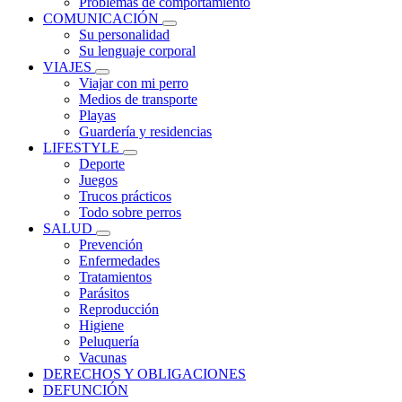
Problemas de comportamiento
COMUNICACIÓN
Su personalidad
Su lenguaje corporal
VIAJES
Viajar con mi perro
Medios de transporte
Playas
Guardería y residencias
LIFESTYLE
Deporte
Juegos
Trucos prácticos
Todo sobre perros
SALUD
Prevención
Enfermedades
Tratamientos
Parásitos
Reproducción
Higiene
Peluquería
Vacunas
DERECHOS Y OBLIGACIONES
DEFUNCIÓN