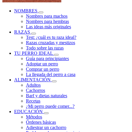
NOMBRES
Nombres para machos
Nombres para hembras
Las ideas más originales
RAZAS
Test: ¿cuál es tu raza ideal?
Razas cruzadas y mestizos
Todo sobre las razas
TU PERRO IDEAL
Guía para principiantes
Adoptar un perro
Comprar un perro
La llegada del perro a casa
ALIMENTACIÓN
Adultos
Cachorros
Barf y dietas naturales
Recetas
¿Mi perro puede comer...?
EDUCACIÓN
Métodos
Órdenes básicas
Adiestrar un cachorro