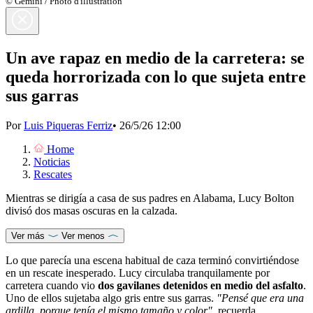
© Gemini / Photo d'illustration
Un ave rapaz en medio de la carretera: se
queda horrorizada con lo que sujeta entre
sus garras
Por
Luis Piqueras Ferriz
•
26/5/26 12:00
Home
Noticias
Rescates
Mientras se dirigía a casa de sus padres en Alabama, Lucy Bolton
divisó dos masas oscuras en la calzada.
Ver más
Ver menos
Lo que parecía una escena habitual de caza terminó convirtiéndose
en un rescate inesperado. Lucy circulaba tranquilamente por
carretera cuando vio
dos gavilanes detenidos en medio del asfalto
.
Uno de ellos sujetaba algo gris entre sus garras.
"Pensé que era una
ardilla, porque tenía el mismo tamaño y color"
, recuerda.