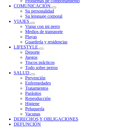
Problemas de comportamiento
COMUNICACIÓN
Su personalidad
Su lenguaje corporal
VIAJES
Viajar con mi perro
Medios de transporte
Playas
Guardería y residencias
LIFESTYLE
Deporte
Juegos
Trucos prácticos
Todo sobre perros
SALUD
Prevención
Enfermedades
Tratamientos
Parásitos
Reproducción
Higiene
Peluquería
Vacunas
DERECHOS Y OBLIGACIONES
DEFUNCIÓN