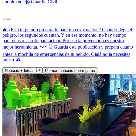
anonimato. 📹 Guardia Civil
🔥 ¿Está tu peludo preparado para una evacuación? Cuando llega el
peligro, los segundos cuentan. Y en ese momento, no hay tiempo
para pensar… solo para actuar. Por eso la prevención es nuestra
mejor herramienta. 🐾⚡ 👆 Guarda esta publicación y prepara cuanto
antes la mochila de emergencias de tu peludo. Ojalá no la necesites
nunca. 🙏
Noticias + leídas 🐱
Últimas noticias sobre gatos