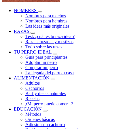
NOMBRES
Nombres para machos
Nombres para hembras
Las ideas más originales
RAZAS
Test: ¿cuál es tu raza ideal?
Razas cruzadas y mestizos
Todo sobre las razas
TU PERRO IDEAL
Guía para principiantes
Adoptar un perro
Comprar un perro
La llegada del perro a casa
ALIMENTACIÓN
Adultos
Cachorros
Barf y dietas naturales
Recetas
¿Mi perro puede comer...?
EDUCACIÓN
Métodos
Órdenes básicas
Adiestrar un cachorro