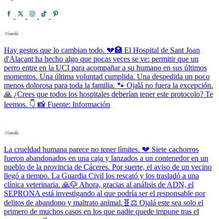
Hay gestos que lo cambian todo. 💔🏥 El Hospital de Sant Joan
d'Alacant ha hecho algo que pocas veces se ve: permitir que un
perro entre en la UCI para acompañar a su humano en sus últimos
momentos. Una última voluntad cumplida. Una despedida un poco
menos dolorosa para toda la familia. 🐾 Ojalá no fuera la excepción.
🙏 ¿Crees que todos los hospitales deberían tener este protocolo? Te
leemos. 👇 📸 Fuente: Información
La crueldad humana parece no tener límites. 💔 Siete cachorros
fueron abandonados en una caja y lanzados a un contenedor en un
pueblo de la provincia de Cáceres. Por suerte, el aviso de un vecino
llegó a tiempo. La Guardia Civil los rescató y los trasladó a una
clínica veterinaria. 🙏🐶 Ahora, gracias al análisis de ADN, el
SEPRONA está investigando al que podría ser el responsable por
delitos de abandono y maltrato animal.🧬⚖️ Ojalá este sea solo el
primero de muchos casos en los que nadie quede impune tras el