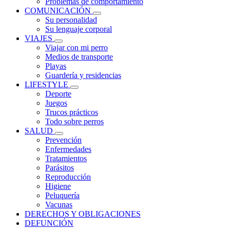
Problemas de comportamiento
COMUNICACIÓN
Su personalidad
Su lenguaje corporal
VIAJES
Viajar con mi perro
Medios de transporte
Playas
Guardería y residencias
LIFESTYLE
Deporte
Juegos
Trucos prácticos
Todo sobre perros
SALUD
Prevención
Enfermedades
Tratamientos
Parásitos
Reproducción
Higiene
Peluquería
Vacunas
DERECHOS Y OBLIGACIONES
DEFUNCIÓN