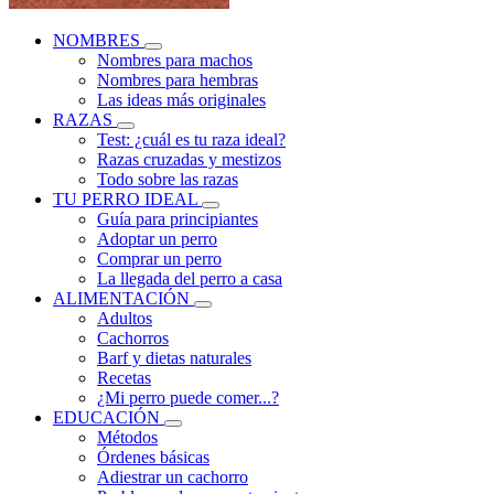
NOMBRES
Nombres para machos
Nombres para hembras
Las ideas más originales
RAZAS
Test: ¿cuál es tu raza ideal?
Razas cruzadas y mestizos
Todo sobre las razas
TU PERRO IDEAL
Guía para principiantes
Adoptar un perro
Comprar un perro
La llegada del perro a casa
ALIMENTACIÓN
Adultos
Cachorros
Barf y dietas naturales
Recetas
¿Mi perro puede comer...?
EDUCACIÓN
Métodos
Órdenes básicas
Adiestrar un cachorro