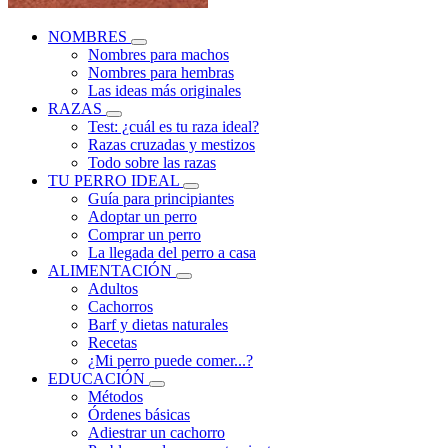
NOMBRES
Nombres para machos
Nombres para hembras
Las ideas más originales
RAZAS
Test: ¿cuál es tu raza ideal?
Razas cruzadas y mestizos
Todo sobre las razas
TU PERRO IDEAL
Guía para principiantes
Adoptar un perro
Comprar un perro
La llegada del perro a casa
ALIMENTACIÓN
Adultos
Cachorros
Barf y dietas naturales
Recetas
¿Mi perro puede comer...?
EDUCACIÓN
Métodos
Órdenes básicas
Adiestrar un cachorro