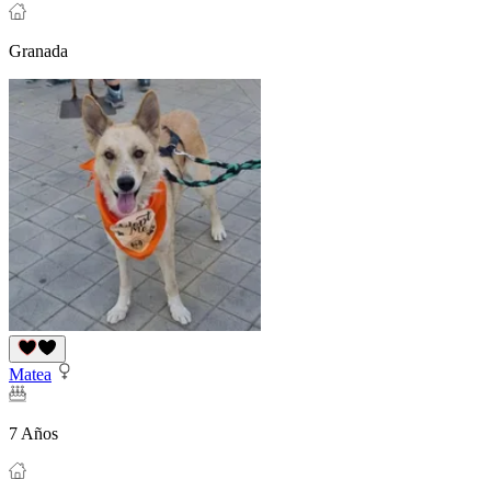
Granada
Matea
7 Años