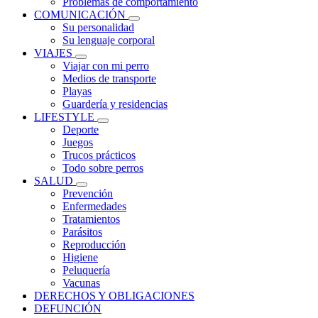
Problemas de comportamiento
COMUNICACIÓN
Su personalidad
Su lenguaje corporal
VIAJES
Viajar con mi perro
Medios de transporte
Playas
Guardería y residencias
LIFESTYLE
Deporte
Juegos
Trucos prácticos
Todo sobre perros
SALUD
Prevención
Enfermedades
Tratamientos
Parásitos
Reproducción
Higiene
Peluquería
Vacunas
DERECHOS Y OBLIGACIONES
DEFUNCIÓN