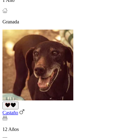
1 Año
Granada
Castaño
12 Años