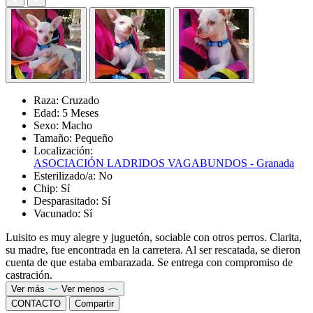
Raza:
Cruzado
Edad:
5 Meses
Sexo:
Macho
Tamaño:
Pequeño
Localización:
ASOCIACIÓN LADRIDOS VAGABUNDOS - Granada
Esterilizado/a:
No
Chip:
Sí
Desparasitado:
Sí
Vacunado:
Sí
Luisito es muy alegre y juguetón, sociable con otros perros. Clarita,
su madre, fue encontrada en la carretera. Al ser rescatada, se dieron
cuenta de que estaba embarazada. Se entrega con compromiso de
castración.
Ver más
Ver menos
CONTACTO
Compartir