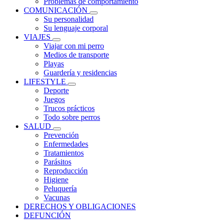
Problemas de comportamiento
COMUNICACIÓN
Su personalidad
Su lenguaje corporal
VIAJES
Viajar con mi perro
Medios de transporte
Playas
Guardería y residencias
LIFESTYLE
Deporte
Juegos
Trucos prácticos
Todo sobre perros
SALUD
Prevención
Enfermedades
Tratamientos
Parásitos
Reproducción
Higiene
Peluquería
Vacunas
DERECHOS Y OBLIGACIONES
DEFUNCIÓN