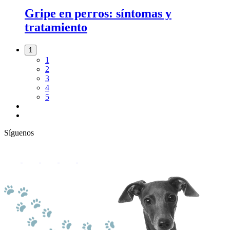
Gripe en perros: síntomas y
tratamiento
1
1
2
3
4
5
Síguenos