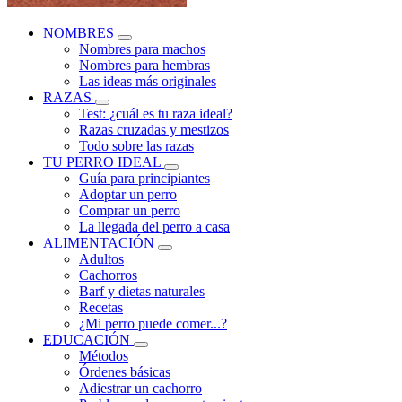
NOMBRES
Nombres para machos
Nombres para hembras
Las ideas más originales
RAZAS
Test: ¿cuál es tu raza ideal?
Razas cruzadas y mestizos
Todo sobre las razas
TU PERRO IDEAL
Guía para principiantes
Adoptar un perro
Comprar un perro
La llegada del perro a casa
ALIMENTACIÓN
Adultos
Cachorros
Barf y dietas naturales
Recetas
¿Mi perro puede comer...?
EDUCACIÓN
Métodos
Órdenes básicas
Adiestrar un cachorro