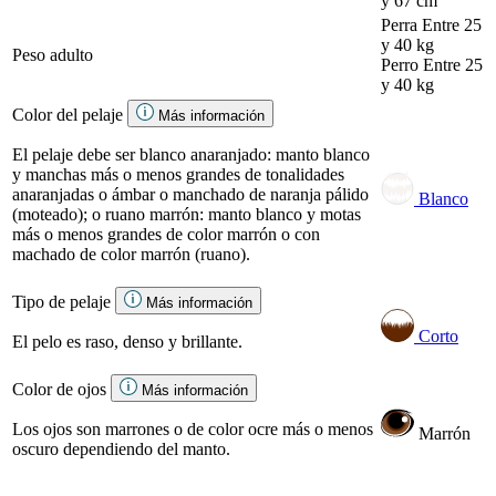
y 67 cm
Perra
Entre 25
y 40 kg
Peso adulto
Perro
Entre 25
y 40 kg
Color del pelaje
Más información
El pelaje debe ser blanco anaranjado: manto blanco
y manchas más o menos grandes de tonalidades
anaranjadas o ámbar o manchado de naranja pálido
Blanco
(moteado); o ruano marrón: manto blanco y motas
más o menos grandes de color marrón o con
machado de color marrón (ruano).
Tipo de pelaje
Más información
Corto
El pelo es raso, denso y brillante.
Color de ojos
Más información
Los ojos son marrones o de color ocre más o menos
Marrón
oscuro dependiendo del manto.