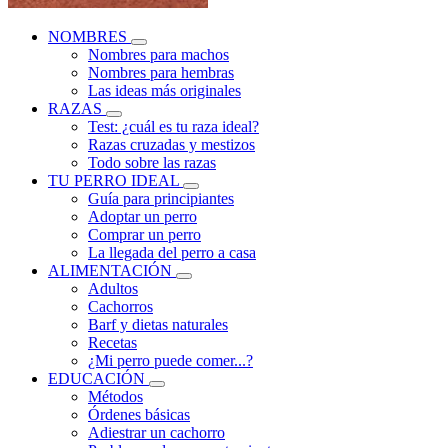
NOMBRES
Nombres para machos
Nombres para hembras
Las ideas más originales
RAZAS
Test: ¿cuál es tu raza ideal?
Razas cruzadas y mestizos
Todo sobre las razas
TU PERRO IDEAL
Guía para principiantes
Adoptar un perro
Comprar un perro
La llegada del perro a casa
ALIMENTACIÓN
Adultos
Cachorros
Barf y dietas naturales
Recetas
¿Mi perro puede comer...?
EDUCACIÓN
Métodos
Órdenes básicas
Adiestrar un cachorro