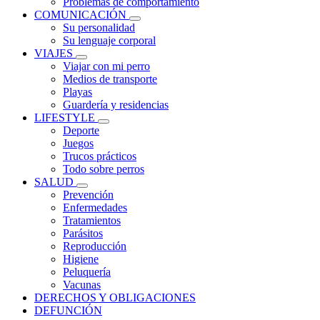
Problemas de comportamiento
COMUNICACIÓN
Su personalidad
Su lenguaje corporal
VIAJES
Viajar con mi perro
Medios de transporte
Playas
Guardería y residencias
LIFESTYLE
Deporte
Juegos
Trucos prácticos
Todo sobre perros
SALUD
Prevención
Enfermedades
Tratamientos
Parásitos
Reproducción
Higiene
Peluquería
Vacunas
DERECHOS Y OBLIGACIONES
DEFUNCIÓN