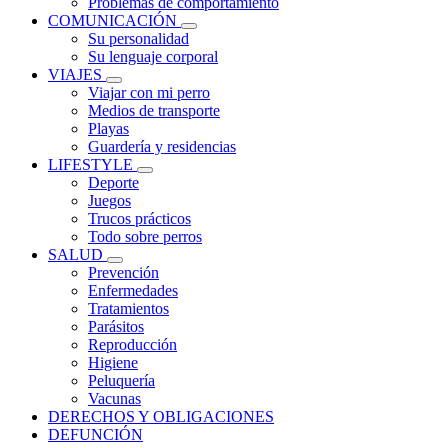
Problemas de comportamiento
COMUNICACIÓN
Su personalidad
Su lenguaje corporal
VIAJES
Viajar con mi perro
Medios de transporte
Playas
Guardería y residencias
LIFESTYLE
Deporte
Juegos
Trucos prácticos
Todo sobre perros
SALUD
Prevención
Enfermedades
Tratamientos
Parásitos
Reproducción
Higiene
Peluquería
Vacunas
DERECHOS Y OBLIGACIONES
DEFUNCIÓN