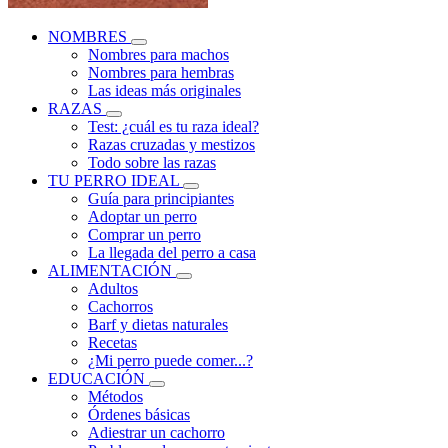
NOMBRES
Nombres para machos
Nombres para hembras
Las ideas más originales
RAZAS
Test: ¿cuál es tu raza ideal?
Razas cruzadas y mestizos
Todo sobre las razas
TU PERRO IDEAL
Guía para principiantes
Adoptar un perro
Comprar un perro
La llegada del perro a casa
ALIMENTACIÓN
Adultos
Cachorros
Barf y dietas naturales
Recetas
¿Mi perro puede comer...?
EDUCACIÓN
Métodos
Órdenes básicas
Adiestrar un cachorro