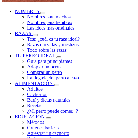
NOMBRES
Nombres para machos
Nombres para hembras
Las ideas más originales
RAZAS
Test: ¿cuál es tu raza ideal?
Razas cruzadas y mestizos
Todo sobre las razas
TU PERRO IDEAL
Guía para principiantes
Adoptar un perro
Comprar un perro
La llegada del perro a casa
ALIMENTACIÓN
Adultos
Cachorros
Barf y dietas naturales
Recetas
¿Mi perro puede comer...?
EDUCACIÓN
Métodos
Órdenes básicas
Adiestrar un cachorro