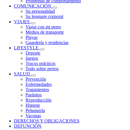
Problemas de comportamiento
COMUNICACIÓN
Su personalidad
Su lenguaje corporal
VIAJES
Viajar con mi perro
Medios de transporte
Playas
Guardería y residencias
LIFESTYLE
Deporte
Juegos
Trucos prácticos
Todo sobre perros
SALUD
Prevención
Enfermedades
Tratamientos
Parásitos
Reproducción
Higiene
Peluquería
Vacunas
DERECHOS Y OBLIGACIONES
DEFUNCIÓN