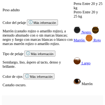
Perra
Entre 20 y 25
kg
Peso adulto
Perro
Entre 20 y
25 kg
Color del pelaje
Más información
Marrón (castaño rojizo o amarillo rojizo), a
Negro
menudo ahumado con o sin marcas blancas;
negro y fuego con marcas blancas o blanco con
Marrón
Rojo
marcas marrón rojizo o amarillo rojizo.
Tipo de pelaje
Más información
Semilargo, liso, áspero al tacto, denso y
Largo
brillante.
Color de ojos
Más información
Marrón
Castaño oscuro.