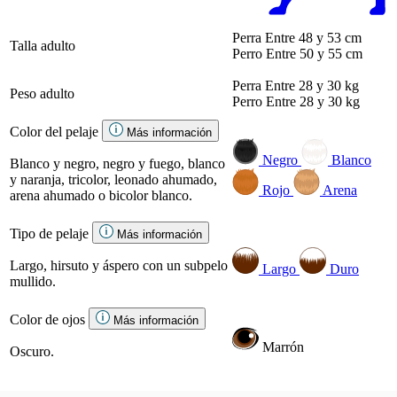
Perra
Entre 48 y 53 cm
Talla adulto
Perro
Entre 50 y 55 cm
Perra
Entre 28 y 30 kg
Peso adulto
Perro
Entre 28 y 30 kg
Color del pelaje
Más información
Negro
Blanco
Blanco y negro, negro y fuego, blanco
y naranja, tricolor, leonado ahumado,
Rojo
Arena
arena ahumado o bicolor blanco.
Tipo de pelaje
Más información
Largo, hirsuto y áspero con un subpelo
Largo
Duro
mullido.
Color de ojos
Más información
Marrón
Oscuro.