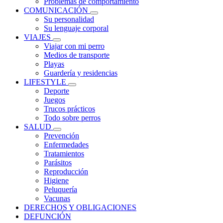
Problemas de comportamiento
COMUNICACIÓN
Su personalidad
Su lenguaje corporal
VIAJES
Viajar con mi perro
Medios de transporte
Playas
Guardería y residencias
LIFESTYLE
Deporte
Juegos
Trucos prácticos
Todo sobre perros
SALUD
Prevención
Enfermedades
Tratamientos
Parásitos
Reproducción
Higiene
Peluquería
Vacunas
DERECHOS Y OBLIGACIONES
DEFUNCIÓN