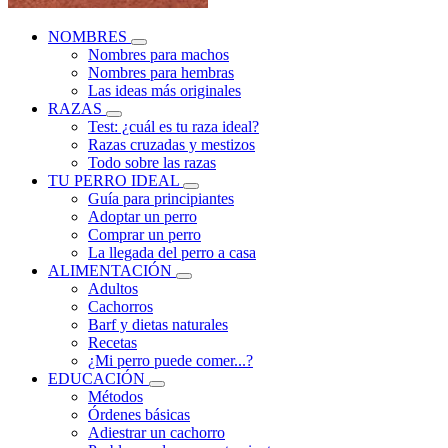
NOMBRES
Nombres para machos
Nombres para hembras
Las ideas más originales
RAZAS
Test: ¿cuál es tu raza ideal?
Razas cruzadas y mestizos
Todo sobre las razas
TU PERRO IDEAL
Guía para principiantes
Adoptar un perro
Comprar un perro
La llegada del perro a casa
ALIMENTACIÓN
Adultos
Cachorros
Barf y dietas naturales
Recetas
¿Mi perro puede comer...?
EDUCACIÓN
Métodos
Órdenes básicas
Adiestrar un cachorro