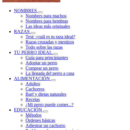
NOMBRES
Nombres para machos
Nombres para hembras
Las ideas más originales
RAZAS
Test: ¿cuál es tu raza ideal?
Razas cruzadas y mestizos
Todo sobre las razas
TU PERRO IDEAL
Guía para principiantes
Adoptar un perro
Comprar un perro
La llegada del perro a casa
ALIMENTACIÓN
Adultos
Cachorros
Barf y dietas naturales
Recetas
¿Mi perro puede comer...?
EDUCACIÓN
Métodos
Órdenes básicas
Adiestrar un cachorro