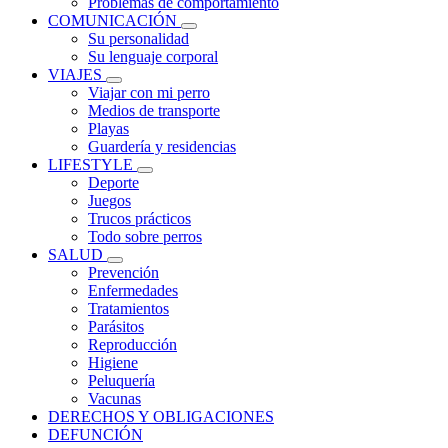
Problemas de comportamiento
COMUNICACIÓN
Su personalidad
Su lenguaje corporal
VIAJES
Viajar con mi perro
Medios de transporte
Playas
Guardería y residencias
LIFESTYLE
Deporte
Juegos
Trucos prácticos
Todo sobre perros
SALUD
Prevención
Enfermedades
Tratamientos
Parásitos
Reproducción
Higiene
Peluquería
Vacunas
DERECHOS Y OBLIGACIONES
DEFUNCIÓN