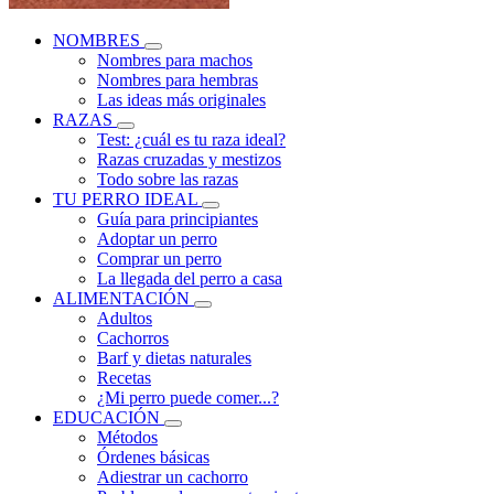
NOMBRES
Nombres para machos
Nombres para hembras
Las ideas más originales
RAZAS
Test: ¿cuál es tu raza ideal?
Razas cruzadas y mestizos
Todo sobre las razas
TU PERRO IDEAL
Guía para principiantes
Adoptar un perro
Comprar un perro
La llegada del perro a casa
ALIMENTACIÓN
Adultos
Cachorros
Barf y dietas naturales
Recetas
¿Mi perro puede comer...?
EDUCACIÓN
Métodos
Órdenes básicas
Adiestrar un cachorro