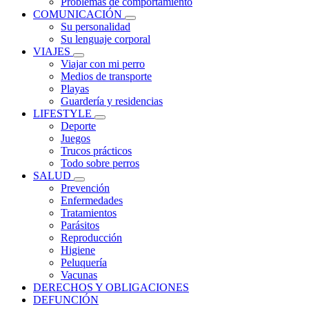
Problemas de comportamiento
COMUNICACIÓN
Su personalidad
Su lenguaje corporal
VIAJES
Viajar con mi perro
Medios de transporte
Playas
Guardería y residencias
LIFESTYLE
Deporte
Juegos
Trucos prácticos
Todo sobre perros
SALUD
Prevención
Enfermedades
Tratamientos
Parásitos
Reproducción
Higiene
Peluquería
Vacunas
DERECHOS Y OBLIGACIONES
DEFUNCIÓN