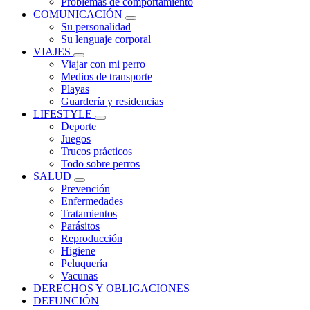
Problemas de comportamiento
COMUNICACIÓN
Su personalidad
Su lenguaje corporal
VIAJES
Viajar con mi perro
Medios de transporte
Playas
Guardería y residencias
LIFESTYLE
Deporte
Juegos
Trucos prácticos
Todo sobre perros
SALUD
Prevención
Enfermedades
Tratamientos
Parásitos
Reproducción
Higiene
Peluquería
Vacunas
DERECHOS Y OBLIGACIONES
DEFUNCIÓN