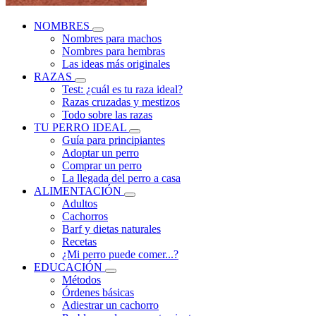
NOMBRES
Nombres para machos
Nombres para hembras
Las ideas más originales
RAZAS
Test: ¿cuál es tu raza ideal?
Razas cruzadas y mestizos
Todo sobre las razas
TU PERRO IDEAL
Guía para principiantes
Adoptar un perro
Comprar un perro
La llegada del perro a casa
ALIMENTACIÓN
Adultos
Cachorros
Barf y dietas naturales
Recetas
¿Mi perro puede comer...?
EDUCACIÓN
Métodos
Órdenes básicas
Adiestrar un cachorro