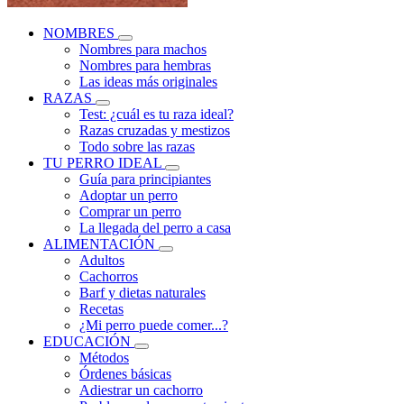
NOMBRES
Nombres para machos
Nombres para hembras
Las ideas más originales
RAZAS
Test: ¿cuál es tu raza ideal?
Razas cruzadas y mestizos
Todo sobre las razas
TU PERRO IDEAL
Guía para principiantes
Adoptar un perro
Comprar un perro
La llegada del perro a casa
ALIMENTACIÓN
Adultos
Cachorros
Barf y dietas naturales
Recetas
¿Mi perro puede comer...?
EDUCACIÓN
Métodos
Órdenes básicas
Adiestrar un cachorro