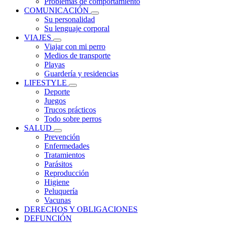
Problemas de comportamiento
COMUNICACIÓN
Su personalidad
Su lenguaje corporal
VIAJES
Viajar con mi perro
Medios de transporte
Playas
Guardería y residencias
LIFESTYLE
Deporte
Juegos
Trucos prácticos
Todo sobre perros
SALUD
Prevención
Enfermedades
Tratamientos
Parásitos
Reproducción
Higiene
Peluquería
Vacunas
DERECHOS Y OBLIGACIONES
DEFUNCIÓN