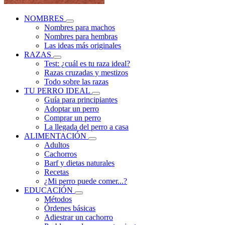
NOMBRES
Nombres para machos
Nombres para hembras
Las ideas más originales
RAZAS
Test: ¿cuál es tu raza ideal?
Razas cruzadas y mestizos
Todo sobre las razas
TU PERRO IDEAL
Guía para principiantes
Adoptar un perro
Comprar un perro
La llegada del perro a casa
ALIMENTACIÓN
Adultos
Cachorros
Barf y dietas naturales
Recetas
¿Mi perro puede comer...?
EDUCACIÓN
Métodos
Órdenes básicas
Adiestrar un cachorro