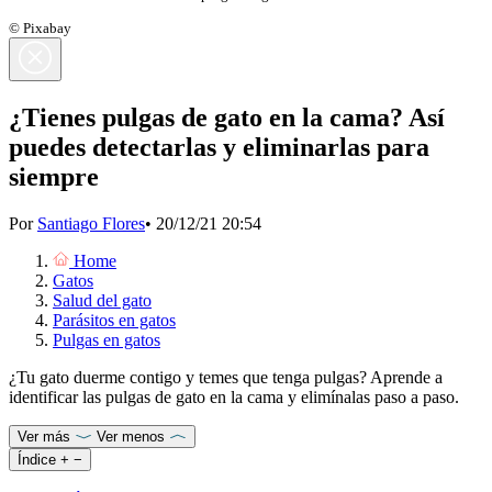
© Pixabay
¿Tienes pulgas de gato en la cama? Así
puedes detectarlas y eliminarlas para
siempre
Por
Santiago Flores
•
20/12/21 20:54
Home
Gatos
Salud del gato
Parásitos en gatos
Pulgas en gatos
¿Tu gato duerme contigo y temes que tenga pulgas? Aprende a
identificar las pulgas de gato en la cama y elimínalas paso a paso.
Ver más
Ver menos
Índice
+
−