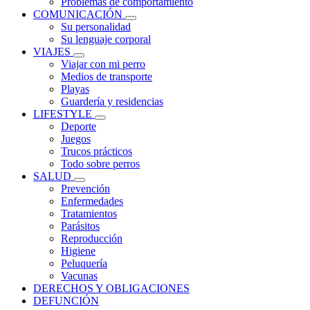
Problemas de comportamiento
COMUNICACIÓN
Su personalidad
Su lenguaje corporal
VIAJES
Viajar con mi perro
Medios de transporte
Playas
Guardería y residencias
LIFESTYLE
Deporte
Juegos
Trucos prácticos
Todo sobre perros
SALUD
Prevención
Enfermedades
Tratamientos
Parásitos
Reproducción
Higiene
Peluquería
Vacunas
DERECHOS Y OBLIGACIONES
DEFUNCIÓN