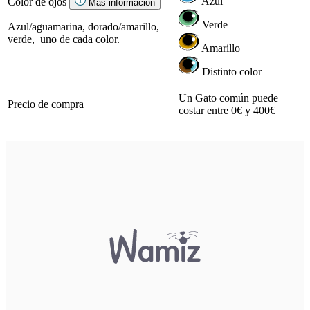
Azul
Color de ojos
Más información
Verde
Azul/aguamarina, dorado/amarillo,
verde, uno de cada color.
Amarillo
Distinto color
Un Gato común puede
Precio de compra
costar entre 0€ y 400€