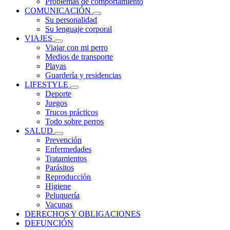
Problemas de comportamiento
COMUNICACIÓN
Su personalidad
Su lenguaje corporal
VIAJES
Viajar con mi perro
Medios de transporte
Playas
Guardería y residencias
LIFESTYLE
Deporte
Juegos
Trucos prácticos
Todo sobre perros
SALUD
Prevención
Enfermedades
Tratamientos
Parásitos
Reproducción
Higiene
Peluquería
Vacunas
DERECHOS Y OBLIGACIONES
DEFUNCIÓN