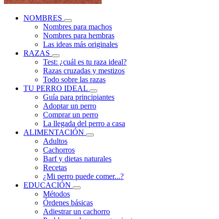
NOMBRES
Nombres para machos
Nombres para hembras
Las ideas más originales
RAZAS
Test: ¿cuál es tu raza ideal?
Razas cruzadas y mestizos
Todo sobre las razas
TU PERRO IDEAL
Guía para principiantes
Adoptar un perro
Comprar un perro
La llegada del perro a casa
ALIMENTACIÓN
Adultos
Cachorros
Barf y dietas naturales
Recetas
¿Mi perro puede comer...?
EDUCACIÓN
Métodos
Órdenes básicas
Adiestrar un cachorro