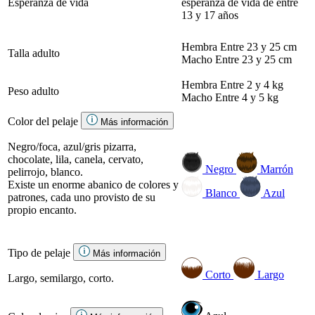
Esperanza de vida
esperanza de vida de entre
13 y 17 años
Hembra
Entre 23 y 25 cm
Talla adulto
Macho
Entre 23 y 25 cm
Hembra
Entre 2 y 4 kg
Peso adulto
Macho
Entre 4 y 5 kg
Color del pelaje
Más información
Negro/foca, azul/gris pizarra,
chocolate, lila, canela, cervato,
Negro
Marrón
pelirrojo, blanco.
Existe un enorme abanico de colores y
Blanco
Azul
patrones, cada uno provisto de su
propio encanto.
Tipo de pelaje
Más información
Corto
Largo
Largo, semilargo, corto.