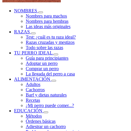
NOMBRES
Nombres para machos
Nombres para hembras
Las ideas más originales
RAZAS
Test: ¿cuál es tu raza ideal?
Razas cruzadas y mestizos
Todo sobre las razas
TU PERRO IDEAL
Guía para principiantes
Adoptar un perro
Comprar un perro
La llegada del perro a casa
ALIMENTACIÓN
Adultos
Cachorros
Barf y dietas naturales
Recetas
¿Mi perro puede comer...?
EDUCACIÓN
Métodos
Órdenes básicas
Adiestrar un cachorro