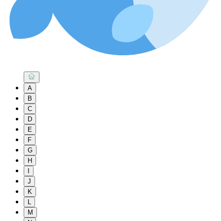
A
B
C
D
E
F
G
H
I
J
K
L
M