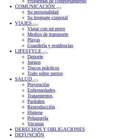
Problemas de comportamiento
COMUNICACIÓN
Su personalidad
Su lenguaje corporal
VIAJES
Viajar con mi perro
Medios de transporte
Playas
Guardería y residencias
LIFESTYLE
Deporte
Juegos
Trucos prácticos
Todo sobre perros
SALUD
Prevención
Enfermedades
Tratamientos
Parásitos
Reproducción
Higiene
Peluquería
Vacunas
DERECHOS Y OBLIGACIONES
DEFUNCIÓN