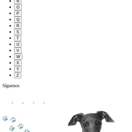
N
O
P
Q
R
S
T
U
V
W
X
Y
Z
Síguenos