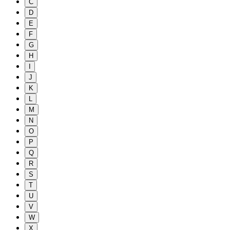
C
D
E
F
G
H
I
J
K
L
M
N
O
P
Q
R
S
T
U
V
W
X