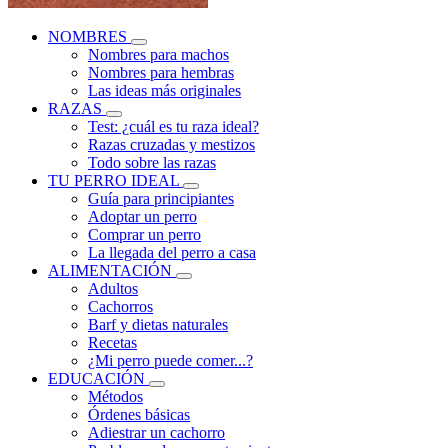
NOMBRES
Nombres para machos
Nombres para hembras
Las ideas más originales
RAZAS
Test: ¿cuál es tu raza ideal?
Razas cruzadas y mestizos
Todo sobre las razas
TU PERRO IDEAL
Guía para principiantes
Adoptar un perro
Comprar un perro
La llegada del perro a casa
ALIMENTACIÓN
Adultos
Cachorros
Barf y dietas naturales
Recetas
¿Mi perro puede comer...?
EDUCACIÓN
Métodos
Órdenes básicas
Adiestrar un cachorro