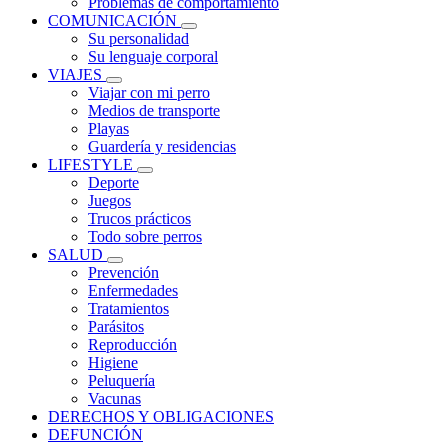
Problemas de comportamiento
COMUNICACIÓN
Su personalidad
Su lenguaje corporal
VIAJES
Viajar con mi perro
Medios de transporte
Playas
Guardería y residencias
LIFESTYLE
Deporte
Juegos
Trucos prácticos
Todo sobre perros
SALUD
Prevención
Enfermedades
Tratamientos
Parásitos
Reproducción
Higiene
Peluquería
Vacunas
DERECHOS Y OBLIGACIONES
DEFUNCIÓN