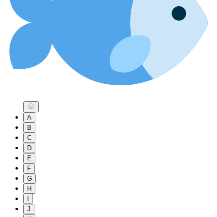
A
B
C
D
E
F
G
H
I
J