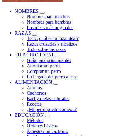
NOMBRES
Nombres para machos
Nombres para hembras
Las ideas más originales
RAZAS
Test: ¿cuál es tu raza ideal?
Razas cruzadas y mestizos
Todo sobre las razas
TU PERRO IDEAL
Guía para principiantes
Adoptar un perro
Comprar un perro
La llegada del perro a casa
ALIMENTACIÓN
Adultos
Cachorros
Barf y dietas naturales
Recetas
¿Mi perro puede comer...?
EDUCACIÓN
Métodos
Órdenes básicas
Adiestrar un cachorro