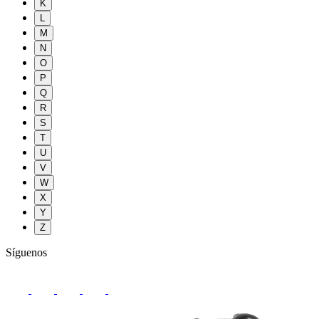
K
L
M
N
O
P
Q
R
S
T
U
V
W
X
Y
Z
Síguenos