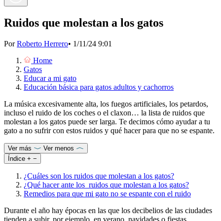
Ruidos que molestan a los gatos
Por
Roberto Herrero
•
1/11/24 9:01
Home
Gatos
Educar a mi gato
Educación básica para gatos adultos y cachorros
La música excesivamente alta, los fuegos artificiales, los petardos,
incluso el ruido de los coches o el claxon… la lista de ruidos que
molestan a los gatos puede ser larga. Te decimos cómo ayudar a tu
gato a no sufrir con estos ruidos y qué hacer para que no se espante.
Ver más
Ver menos
Índice
+
−
¿Cuáles son los ruidos que molestan a los gatos?
¿Qué hacer ante los ruidos que molestan a los gatos?
Remedios para que mi gato no se espante con el ruido
Durante el año hay épocas en las que los decibelios de las ciudades
tienden a subir, por ejemplo, en verano, navidades o fiestas