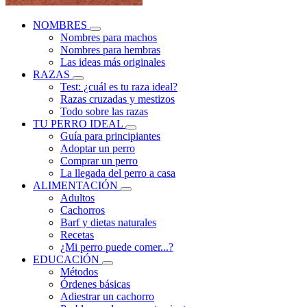
NOMBRES
Nombres para machos
Nombres para hembras
Las ideas más originales
RAZAS
Test: ¿cuál es tu raza ideal?
Razas cruzadas y mestizos
Todo sobre las razas
TU PERRO IDEAL
Guía para principiantes
Adoptar un perro
Comprar un perro
La llegada del perro a casa
ALIMENTACIÓN
Adultos
Cachorros
Barf y dietas naturales
Recetas
¿Mi perro puede comer...?
EDUCACIÓN
Métodos
Órdenes básicas
Adiestrar un cachorro