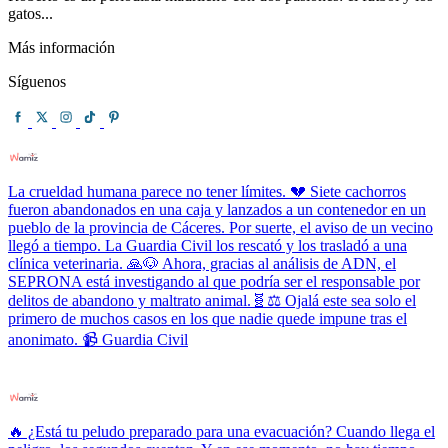
gatos...
Más información
Síguenos
La crueldad humana parece no tener límites. 💔 Siete cachorros
fueron abandonados en una caja y lanzados a un contenedor en un
pueblo de la provincia de Cáceres. Por suerte, el aviso de un vecino
llegó a tiempo. La Guardia Civil los rescató y los trasladó a una
clínica veterinaria. 🙏🐶 Ahora, gracias al análisis de ADN, el
SEPRONA está investigando al que podría ser el responsable por
delitos de abandono y maltrato animal.🧬⚖️ Ojalá este sea solo el
primero de muchos casos en los que nadie quede impune tras el
anonimato. 📹 Guardia Civil
🔥 ¿Está tu peludo preparado para una evacuación? Cuando llega el