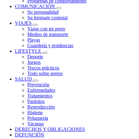
Problemas de comportamiento
COMUNICACIÓN
Su personalidad
Su lenguaje corporal
VIAJES
Viajar con mi perro
Medios de transporte
Playas
Guardería y residencias
LIFESTYLE
Deporte
Juegos
Trucos prácticos
Todo sobre perros
SALUD
Prevención
Enfermedades
Tratamientos
Parásitos
Reproducción
Higiene
Peluquería
Vacunas
DERECHOS Y OBLIGACIONES
DEFUNCIÓN