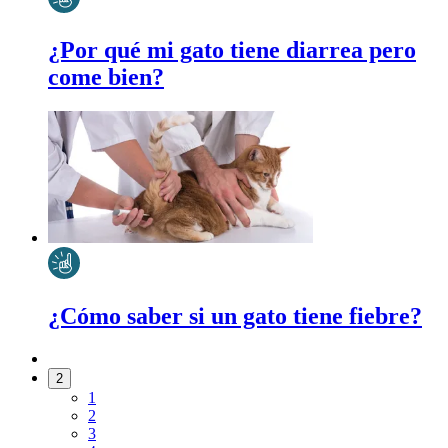
¿Por qué mi gato tiene diarrea pero
come bien?
¿Cómo saber si un gato tiene fiebre?
2
1
2
3