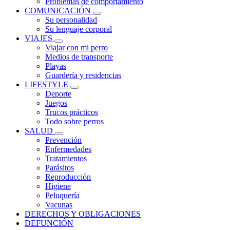
Problemas de comportamiento
COMUNICACIÓN
Su personalidad
Su lenguaje corporal
VIAJES
Viajar con mi perro
Medios de transporte
Playas
Guardería y residencias
LIFESTYLE
Deporte
Juegos
Trucos prácticos
Todo sobre perros
SALUD
Prevención
Enfermedades
Tratamientos
Parásitos
Reproducción
Higiene
Peluquería
Vacunas
DERECHOS Y OBLIGACIONES
DEFUNCIÓN