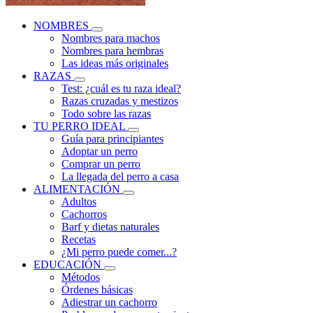
NOMBRES
Nombres para machos
Nombres para hembras
Las ideas más originales
RAZAS
Test: ¿cuál es tu raza ideal?
Razas cruzadas y mestizos
Todo sobre las razas
TU PERRO IDEAL
Guía para principiantes
Adoptar un perro
Comprar un perro
La llegada del perro a casa
ALIMENTACIÓN
Adultos
Cachorros
Barf y dietas naturales
Recetas
¿Mi perro puede comer...?
EDUCACIÓN
Métodos
Órdenes básicas
Adiestrar un cachorro