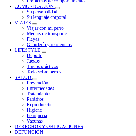
Problemas de comportamiento
COMUNICACIÓN
Su personalidad
Su lenguaje corporal
VIAJES
Viajar con mi perro
Medios de transporte
Playas
Guardería y residencias
LIFESTYLE
Deporte
Juegos
Trucos prácticos
Todo sobre perros
SALUD
Prevención
Enfermedades
Tratamientos
Parásitos
Reproducción
Higiene
Peluquería
Vacunas
DERECHOS Y OBLIGACIONES
DEFUNCIÓN