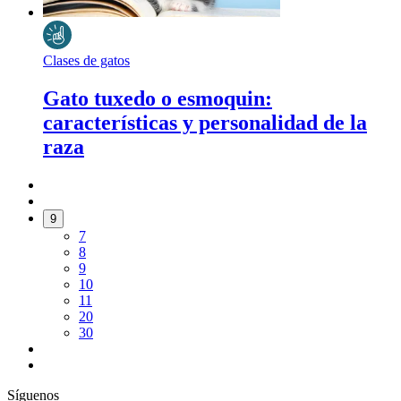
Clases de gatos
Gato tuxedo o esmoquin:
características y personalidad de la
raza
9
7
8
9
10
11
20
30
Síguenos