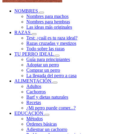
NOMBRES
Nombres para machos
Nombres para hembras
Las ideas más originales
RAZAS
Test: ¿cuál es tu raza ideal?
Razas cruzadas y mestizos
Todo sobre las razas
TU PERRO IDEAL
Guía para principiantes
Adoptar un perro
Comprar un perro
La llegada del perro a casa
ALIMENTACIÓN
Adultos
Cachorros
Barf y dietas naturales
Recetas
¿Mi perro puede comer...?
EDUCACIÓN
Métodos
Órdenes básicas
Adiestrar un cachorro