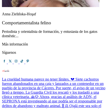
Anna Zielińska-Hoşaf
Comportamentalista felino
Periodista y orientalista de formación, y entusiasta de los gatos
doméstic...
Más información
Síguenos
La crueldad humana parece no tener límites. 💔 Siete cachorros
fueron abandonados en una caja y lanzados a un contenedor en un
pueblo de la provincia de Cáceres. Por suerte, el aviso de un vecino
llegó a tiempo. La Guardia Civil los rescató y los trasladó a una
clínica veterinaria. 🙏🐶 Ahora, gracias al análisis de ADN, el
SEPRONA está investigando al que podría ser el responsable por
delitos de abandono y maltrato animal.🧬⚖️ Ojalá este sea solo el