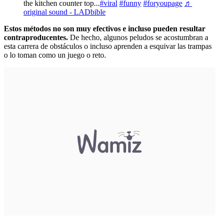
the kitchen counter top...
#viral
#funny
#foryoupage
♬
original sound - LADbible
Estos métodos no son muy efectivos e incluso pueden resultar
contraproducentes.
De hecho, algunos peludos se acostumbran a
esta carrera de obstáculos o incluso aprenden a esquivar las trampas
o lo toman como un juego o reto.