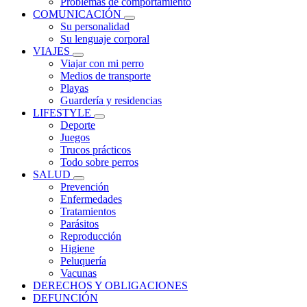
Problemas de comportamiento
COMUNICACIÓN
Su personalidad
Su lenguaje corporal
VIAJES
Viajar con mi perro
Medios de transporte
Playas
Guardería y residencias
LIFESTYLE
Deporte
Juegos
Trucos prácticos
Todo sobre perros
SALUD
Prevención
Enfermedades
Tratamientos
Parásitos
Reproducción
Higiene
Peluquería
Vacunas
DERECHOS Y OBLIGACIONES
DEFUNCIÓN