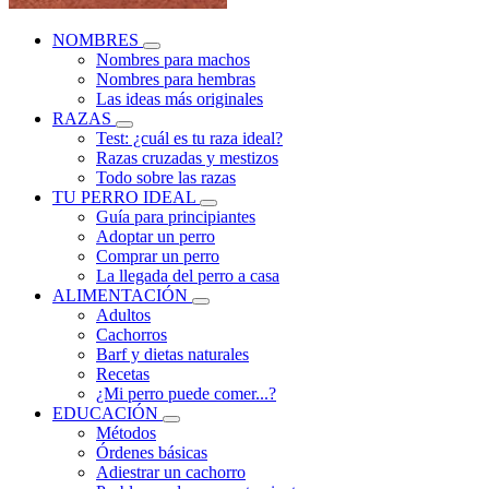
NOMBRES
Nombres para machos
Nombres para hembras
Las ideas más originales
RAZAS
Test: ¿cuál es tu raza ideal?
Razas cruzadas y mestizos
Todo sobre las razas
TU PERRO IDEAL
Guía para principiantes
Adoptar un perro
Comprar un perro
La llegada del perro a casa
ALIMENTACIÓN
Adultos
Cachorros
Barf y dietas naturales
Recetas
¿Mi perro puede comer...?
EDUCACIÓN
Métodos
Órdenes básicas
Adiestrar un cachorro