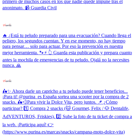
primero de muchos casos en los que nadie quede impune tras el
anonimato. 📹 Guardia Civil
🔥 ¿Está tu peludo preparado para una evacuación? Cuando llega el
peligro, los segundos cuentan. Y en ese momento, no hay tiempo
para pensar… solo para actuar. Por eso la prevención es nuestra
mejor herramienta. 🐾⚡ 👆 Guarda esta publicación y prepara cuanto
antes la mochila de emergencias de tu peludo. Ojalá no la necesites
nunca. 🙏
🛵✨ Ahora darle un capricho a tu peludo puede tener beneficios...
¡Para ti! @purina_es España sortea una scooter por la compra de 2
snacks. 🛵💨Para vivir la Dolce Vita, pero juntos. 📌 ¿Cómo
participar? 1️⃣ Compra 2 snacks (🐱 Gourmet, Felix / 🐶 Dentalife,
AdVENTUROS, Friskies). 2️⃣ Sube la foto de tu ticket de compra a
la web. ¡Participa aquí! 👉
(https://www.purina.es/marcas/snacks/campana-moto-dolce-vita)