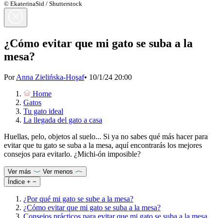
© EkaterinaSid / Shutterstock
¿Cómo evitar que mi gato se suba a la
mesa?
Por
Anna Zielińska-Hoşaf
•
10/1/24 20:00
Home
Gatos
Tu gato ideal
La llegada del gato a casa
Huellas, pelo, objetos al suelo... Si ya no sabes qué más hacer para
evitar que tu gato se suba a la mesa, aquí encontrarás los mejores
consejos para evitarlo. ¿Michi-ón imposible?
Ver más
Ver menos
Índice
+
−
¿Por qué mi gato se sube a la mesa?
¿Cómo evitar que mi gato se suba a la mesa?
Consejos prácticos para evitar que mi gato se suba a la mesa