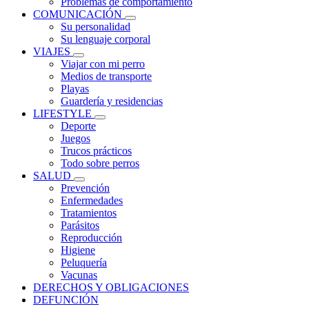
Problemas de comportamiento
COMUNICACIÓN
Su personalidad
Su lenguaje corporal
VIAJES
Viajar con mi perro
Medios de transporte
Playas
Guardería y residencias
LIFESTYLE
Deporte
Juegos
Trucos prácticos
Todo sobre perros
SALUD
Prevención
Enfermedades
Tratamientos
Parásitos
Reproducción
Higiene
Peluquería
Vacunas
DERECHOS Y OBLIGACIONES
DEFUNCIÓN