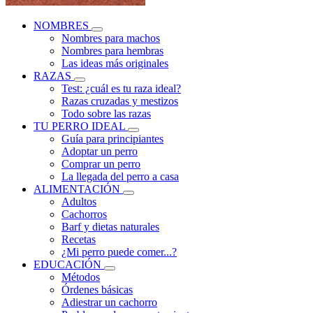
NOMBRES
Nombres para machos
Nombres para hembras
Las ideas más originales
RAZAS
Test: ¿cuál es tu raza ideal?
Razas cruzadas y mestizos
Todo sobre las razas
TU PERRO IDEAL
Guía para principiantes
Adoptar un perro
Comprar un perro
La llegada del perro a casa
ALIMENTACIÓN
Adultos
Cachorros
Barf y dietas naturales
Recetas
¿Mi perro puede comer...?
EDUCACIÓN
Métodos
Órdenes básicas
Adiestrar un cachorro