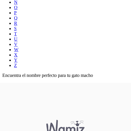
N
O
P
Q
R
S
T
U
V
W
X
Y
Z
Encuentra el nombre perfecto para tu gato macho