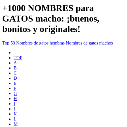
+1000 NOMBRES para
GATOS macho: ¡buenos,
bonitos y originales!
Top 50
Nombres de gatos hembras
Nombres de gatos machos
TOP
A
B
C
D
E
F
G
H
I
J
K
L
M