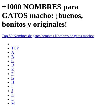
+1000 NOMBRES para
GATOS macho: ¡buenos,
bonitos y originales!
Top 50
Nombres de gatos hembras
Nombres de gatos machos
TOP
A
B
C
D
E
F
G
H
I
J
K
L
M