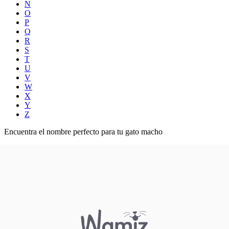
N
O
P
Q
R
S
T
U
V
W
X
Y
Z
Encuentra el nombre perfecto para tu gato macho