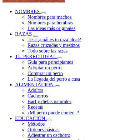
NOMBRES
Nombres para machos
Nombres para hembras
Las ideas más originales
RAZAS
Test: ¿cuál es tu raza ideal?
Razas cruzadas y mestizos
Todo sobre las razas
TU PERRO IDEAL
Guía para principiantes
Adoptar un perro
Comprar un perro
La llegada del perro a casa
ALIMENTACIÓN
Adultos
Cachorros
Barf y dietas naturales
Recetas
¿Mi perro puede comer...?
EDUCACIÓN
Métodos
Órdenes básicas
Adiestrar un cachorro