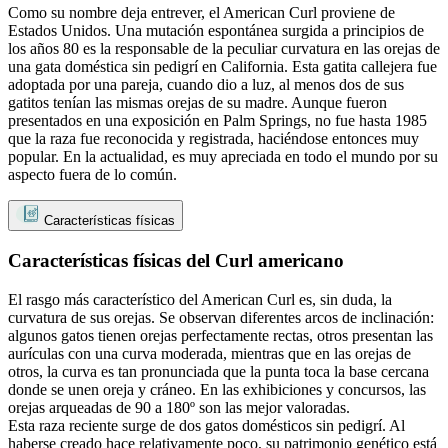
Como su nombre deja entrever, el American Curl proviene de
Estados Unidos. Una mutación espontánea surgida a principios de
los años 80 es la responsable de la peculiar curvatura en las orejas de
una gata doméstica sin pedigrí en California. Esta gatita callejera fue
adoptada por una pareja, cuando dio a luz, al menos dos de sus
gatitos tenían las mismas orejas de su madre. Aunque fueron
presentados en una exposición en Palm Springs, no fue hasta 1985
que la raza fue reconocida y registrada, haciéndose entonces muy
popular. En la actualidad, es muy apreciada en todo el mundo por su
aspecto fuera de lo común.
Características físicas
Características físicas del Curl americano
El rasgo más característico del American Curl es, sin duda, la
curvatura de sus orejas. Se observan diferentes arcos de inclinación:
algunos gatos tienen orejas perfectamente rectas, otros presentan las
aurículas con una curva moderada, mientras que en las orejas de
otros, la curva es tan pronunciada que la punta toca la base cercana
donde se unen oreja y cráneo. En las exhibiciones y concursos, las
orejas arqueadas de 90 a 180º son las mejor valoradas.
Esta raza reciente surge de dos gatos domésticos sin pedigrí. Al
haberse creado hace relativamente poco, su patrimonio genético está