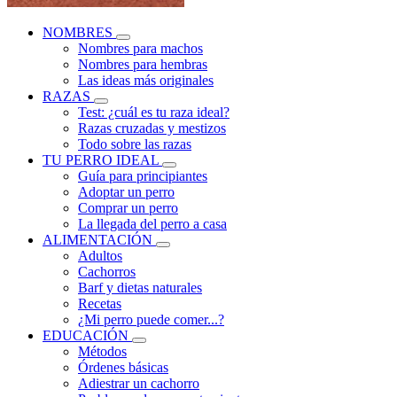
NOMBRES
Nombres para machos
Nombres para hembras
Las ideas más originales
RAZAS
Test: ¿cuál es tu raza ideal?
Razas cruzadas y mestizos
Todo sobre las razas
TU PERRO IDEAL
Guía para principiantes
Adoptar un perro
Comprar un perro
La llegada del perro a casa
ALIMENTACIÓN
Adultos
Cachorros
Barf y dietas naturales
Recetas
¿Mi perro puede comer...?
EDUCACIÓN
Métodos
Órdenes básicas
Adiestrar un cachorro