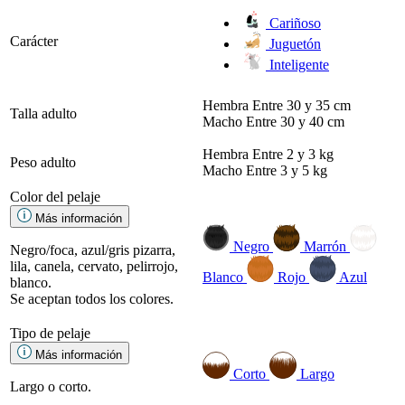
Cariñoso
Carácter
Juguetón
Inteligente
Hembra
Entre 30 y 35 cm
Talla adulto
Macho
Entre 30 y 40 cm
Hembra
Entre 2 y 3 kg
Peso adulto
Macho
Entre 3 y 5 kg
Color del pelaje
Más información
Negro
Marrón
Negro/foca, azul/gris pizarra,
lila, canela, cervato, pelirrojo,
Blanco
Rojo
Azul
blanco.
Se aceptan todos los colores.
Tipo de pelaje
Más información
Corto
Largo
Largo o corto.