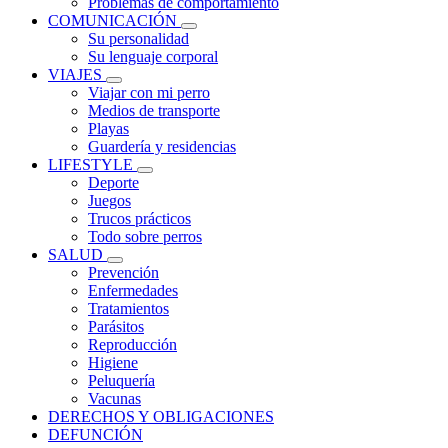
Problemas de comportamiento
COMUNICACIÓN
Su personalidad
Su lenguaje corporal
VIAJES
Viajar con mi perro
Medios de transporte
Playas
Guardería y residencias
LIFESTYLE
Deporte
Juegos
Trucos prácticos
Todo sobre perros
SALUD
Prevención
Enfermedades
Tratamientos
Parásitos
Reproducción
Higiene
Peluquería
Vacunas
DERECHOS Y OBLIGACIONES
DEFUNCIÓN