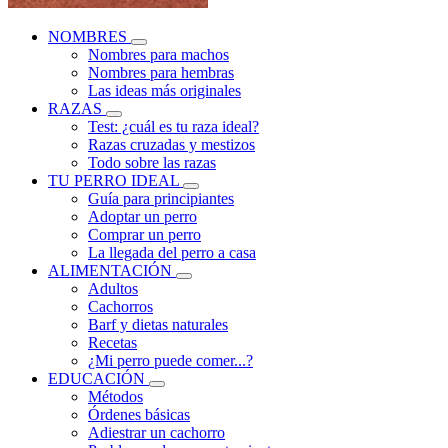
NOMBRES
Nombres para machos
Nombres para hembras
Las ideas más originales
RAZAS
Test: ¿cuál es tu raza ideal?
Razas cruzadas y mestizos
Todo sobre las razas
TU PERRO IDEAL
Guía para principiantes
Adoptar un perro
Comprar un perro
La llegada del perro a casa
ALIMENTACIÓN
Adultos
Cachorros
Barf y dietas naturales
Recetas
¿Mi perro puede comer...?
EDUCACIÓN
Métodos
Órdenes básicas
Adiestrar un cachorro