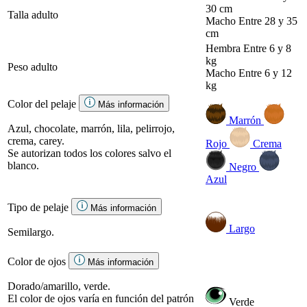
30 cm
Talla adulto
Macho
Entre 28 y 35
cm
Hembra
Entre 6 y 8
kg
Peso adulto
Macho
Entre 6 y 12
kg
Color del pelaje
Más información
Marrón
Azul, chocolate, marrón, lila, pelirrojo,
crema, carey.
Rojo
Crema
Se autorizan todos los colores salvo el
blanco.
Negro
Azul
Tipo de pelaje
Más información
Largo
Semilargo.
Color de ojos
Más información
Dorado/amarillo, verde.
El color de ojos varía en función del patrón
Verde