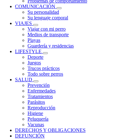
Problemas de comportamiento
COMUNICACIÓN
Su personalidad
Su lenguaje corporal
VIAJES
Viajar con mi perro
Medios de transporte
Playas
Guardería y residencias
LIFESTYLE
Deporte
Juegos
Trucos prácticos
Todo sobre perros
SALUD
Prevención
Enfermedades
Tratamientos
Parásitos
Reproducción
Higiene
Peluquería
Vacunas
DERECHOS Y OBLIGACIONES
DEFUNCIÓN