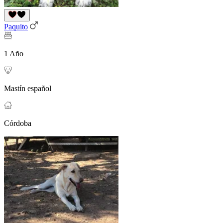
Paquito
1 Año
Mastín español
Córdoba