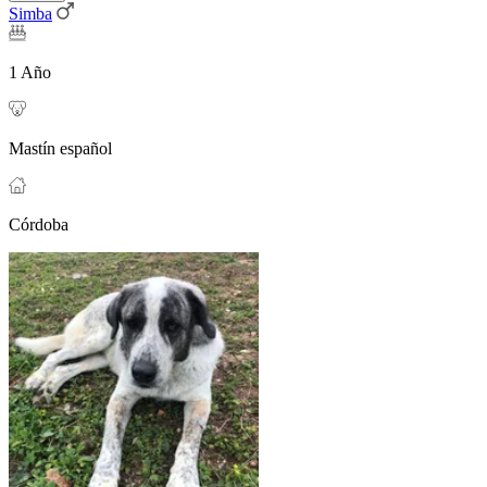
Simba
1 Año
Mastín español
Córdoba