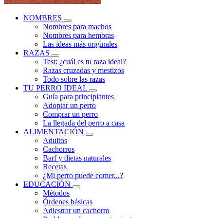
NOMBRES
Nombres para machos
Nombres para hembras
Las ideas más originales
RAZAS
Test: ¿cuál es tu raza ideal?
Razas cruzadas y mestizos
Todo sobre las razas
TU PERRO IDEAL
Guía para principiantes
Adoptar un perro
Comprar un perro
La llegada del perro a casa
ALIMENTACIÓN
Adultos
Cachorros
Barf y dietas naturales
Recetas
¿Mi perro puede comer...?
EDUCACIÓN
Métodos
Órdenes básicas
Adiestrar un cachorro