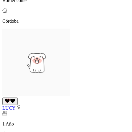
Border collie
Córdoba
LUCY
1 Año