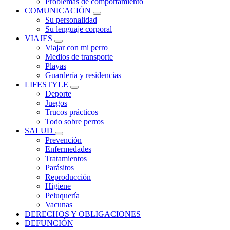
Problemas de comportamiento
COMUNICACIÓN
Su personalidad
Su lenguaje corporal
VIAJES
Viajar con mi perro
Medios de transporte
Playas
Guardería y residencias
LIFESTYLE
Deporte
Juegos
Trucos prácticos
Todo sobre perros
SALUD
Prevención
Enfermedades
Tratamientos
Parásitos
Reproducción
Higiene
Peluquería
Vacunas
DERECHOS Y OBLIGACIONES
DEFUNCIÓN