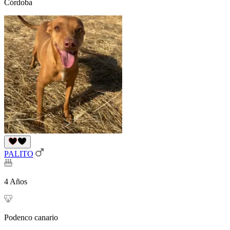
Córdoba
PALITO
4 Años
Podenco canario