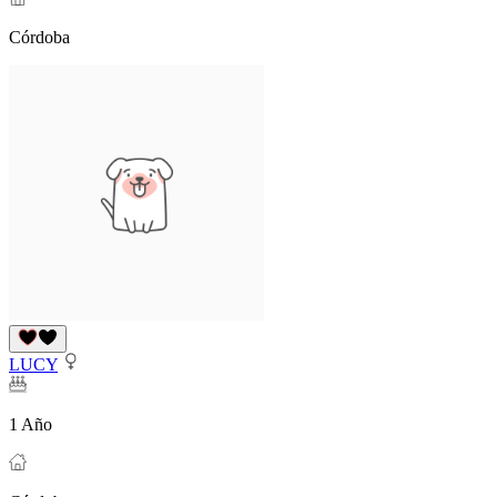
Córdoba
LUCY
1 Año