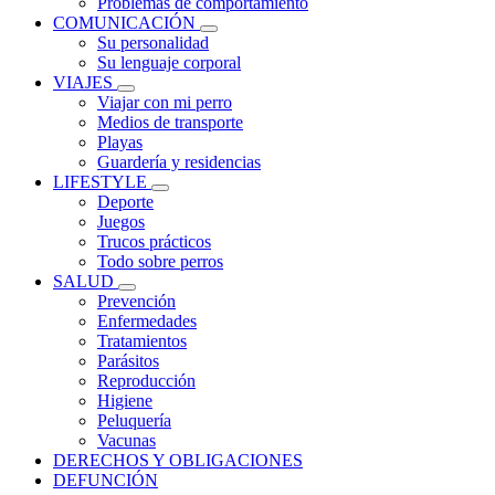
Problemas de comportamiento
COMUNICACIÓN
Su personalidad
Su lenguaje corporal
VIAJES
Viajar con mi perro
Medios de transporte
Playas
Guardería y residencias
LIFESTYLE
Deporte
Juegos
Trucos prácticos
Todo sobre perros
SALUD
Prevención
Enfermedades
Tratamientos
Parásitos
Reproducción
Higiene
Peluquería
Vacunas
DERECHOS Y OBLIGACIONES
DEFUNCIÓN