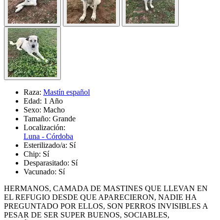
Raza:
Mastín español
Edad:
1 Año
Sexo:
Macho
Tamaño:
Grande
Localización:
Luna - Córdoba
Esterilizado/a:
Sí
Chip:
Sí
Desparasitado:
Sí
Vacunado:
Sí
HERMANOS, CAMADA DE MASTINES QUE LLEVAN EN
EL REFUGIO DESDE QUE APARECIERON, NADIE HA
PREGUNTADO POR ELLOS, SON PERROS INVISIBLES A
PESAR DE SER SUPER BUENOS, SOCIABLES,