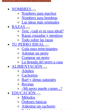
NOMBRES
Nombres para machos
Nombres para hembras
Las ideas más originales
RAZAS
Test: ¿cuál es tu raza ideal?
Razas cruzadas y mestizos
Todo sobre las razas
TU PERRO IDEAL
Guía para principiantes
Adoptar un perro
Comprar un perro
La llegada del perro a casa
ALIMENTACIÓN
Adultos
Cachorros
Barf y dietas naturales
Recetas
¿Mi perro puede comer...?
EDUCACIÓN
Métodos
Órdenes básicas
Adiestrar un cachorro