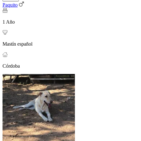
Paquito
1 Año
Mastín español
Córdoba