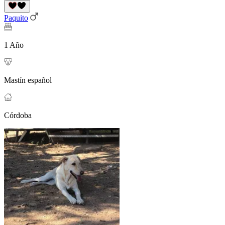
Paquito
1 Año
Mastín español
Córdoba