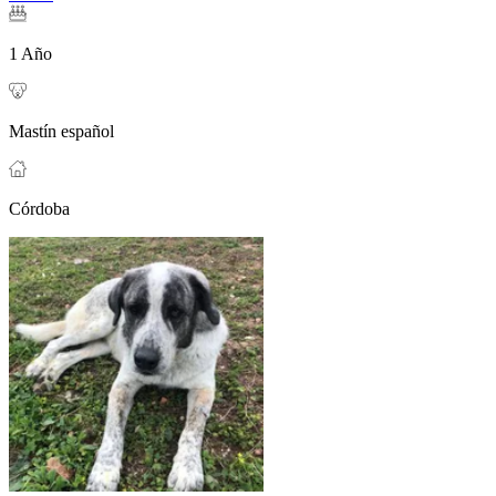
1 Año
Mastín español
Córdoba