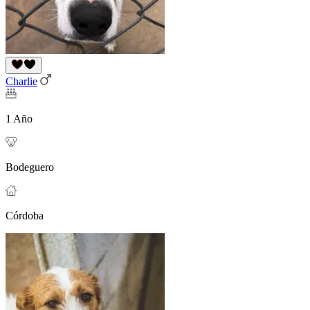
Charlie
1 Año
Bodeguero
Córdoba