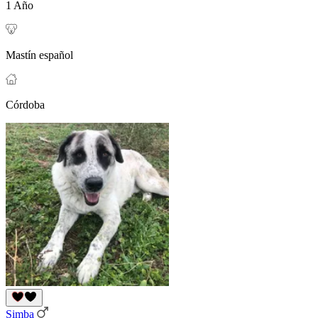
1 Año
Mastín español
Córdoba
Simba