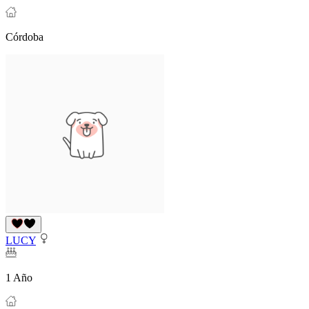
Córdoba
LUCY
1 Año