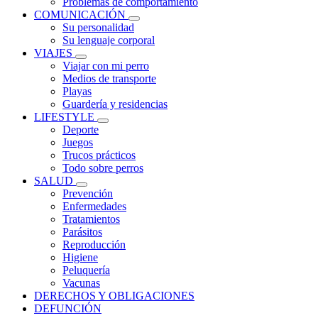
Problemas de comportamiento
COMUNICACIÓN
Su personalidad
Su lenguaje corporal
VIAJES
Viajar con mi perro
Medios de transporte
Playas
Guardería y residencias
LIFESTYLE
Deporte
Juegos
Trucos prácticos
Todo sobre perros
SALUD
Prevención
Enfermedades
Tratamientos
Parásitos
Reproducción
Higiene
Peluquería
Vacunas
DERECHOS Y OBLIGACIONES
DEFUNCIÓN