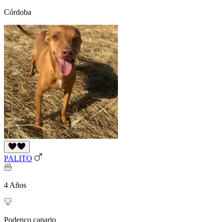
Córdoba
PALITO
4 Años
Podenco canario