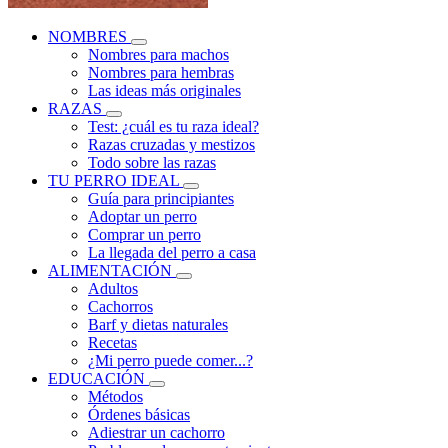
NOMBRES
Nombres para machos
Nombres para hembras
Las ideas más originales
RAZAS
Test: ¿cuál es tu raza ideal?
Razas cruzadas y mestizos
Todo sobre las razas
TU PERRO IDEAL
Guía para principiantes
Adoptar un perro
Comprar un perro
La llegada del perro a casa
ALIMENTACIÓN
Adultos
Cachorros
Barf y dietas naturales
Recetas
¿Mi perro puede comer...?
EDUCACIÓN
Métodos
Órdenes básicas
Adiestrar un cachorro