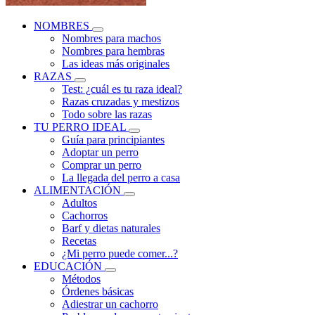
NOMBRES
Nombres para machos
Nombres para hembras
Las ideas más originales
RAZAS
Test: ¿cuál es tu raza ideal?
Razas cruzadas y mestizos
Todo sobre las razas
TU PERRO IDEAL
Guía para principiantes
Adoptar un perro
Comprar un perro
La llegada del perro a casa
ALIMENTACIÓN
Adultos
Cachorros
Barf y dietas naturales
Recetas
¿Mi perro puede comer...?
EDUCACIÓN
Métodos
Órdenes básicas
Adiestrar un cachorro