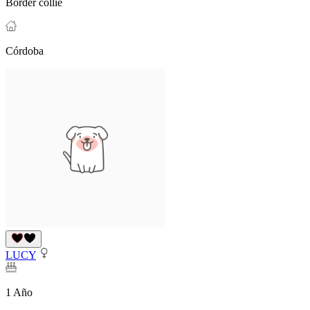
Border collie
Córdoba
LUCY
1 Año