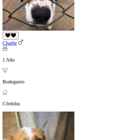
Charlie
1 Año
Bodeguero
Córdoba