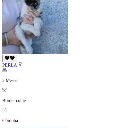
PERLA
2 Meses
Border collie
Córdoba