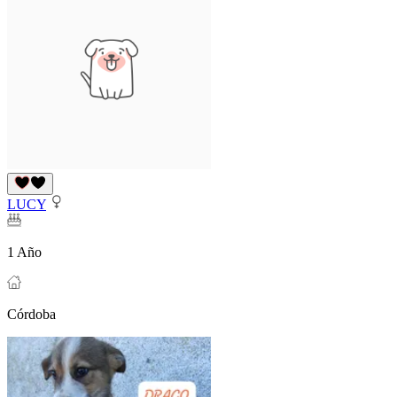
LUCY
1 Año
Córdoba