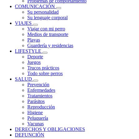
Problemas de comportamiento
COMUNICACIÓN
Su personalidad
Su lenguaje corporal
VIAJES
Viajar con mi perro
Medios de transporte
Playas
Guardería y residencias
LIFESTYLE
Deporte
Juegos
Trucos prácticos
Todo sobre perros
SALUD
Prevención
Enfermedades
Tratamientos
Parásitos
Reproducción
Higiene
Peluquería
Vacunas
DERECHOS Y OBLIGACIONES
DEFUNCIÓN