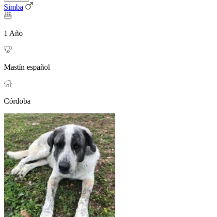
Simba
1 Año
Mastín español
Córdoba