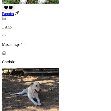
Paquito
1 Año
Mastín español
Córdoba