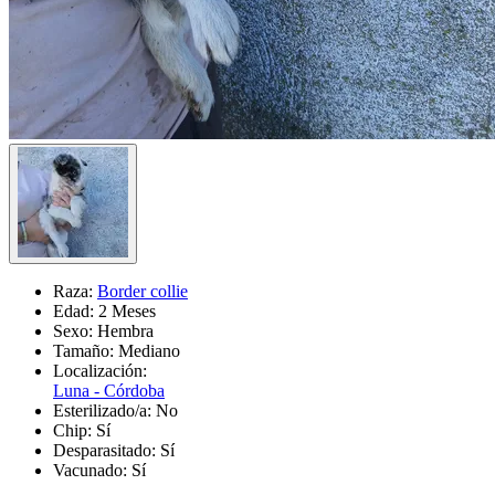
Raza:
Border collie
Edad:
2 Meses
Sexo:
Hembra
Tamaño:
Mediano
Localización:
Luna - Córdoba
Esterilizado/a:
No
Chip:
Sí
Desparasitado:
Sí
Vacunado:
Sí