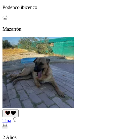
Podenco ibicenco
Mazarrón
Tina
2 Años