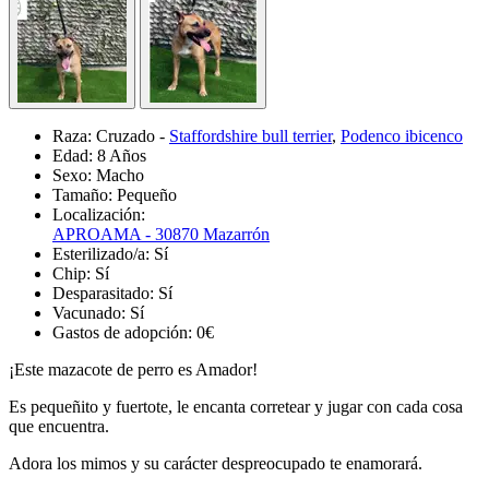
Raza:
Cruzado -
Staffordshire bull terrier
,
Podenco ibicenco
Edad:
8 Años
Sexo:
Macho
Tamaño:
Pequeño
Localización:
APROAMA - 30870 Mazarrón
Esterilizado/a:
Sí
Chip:
Sí
Desparasitado:
Sí
Vacunado:
Sí
Gastos de adopción:
0€
¡Este mazacote de perro es Amador!
Es pequeñito y fuertote, le encanta corretear y jugar con cada cosa
que encuentra.
Adora los mimos y su carácter despreocupado te enamorará.