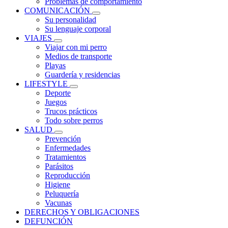
Problemas de comportamiento
COMUNICACIÓN
Su personalidad
Su lenguaje corporal
VIAJES
Viajar con mi perro
Medios de transporte
Playas
Guardería y residencias
LIFESTYLE
Deporte
Juegos
Trucos prácticos
Todo sobre perros
SALUD
Prevención
Enfermedades
Tratamientos
Parásitos
Reproducción
Higiene
Peluquería
Vacunas
DERECHOS Y OBLIGACIONES
DEFUNCIÓN