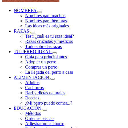
NOMBRES
Nombres para machos
Nombres para hembras
Las ideas más originales
RAZAS
Test: ¿cuál es tu raza ideal?
Razas cruzadas y mestizos
Todo sobre las razas
TU PERRO IDEAL
Guía para principiantes
Adoptar un perro
Comprar un perro
La llegada del perro a casa
ALIMENTACIÓN
Adultos
Cachorros
Barf y dietas naturales
Recetas
¿Mi perro puede comer...?
EDUCACIÓN
Métodos
Órdenes básicas
Adiestrar un cachorro