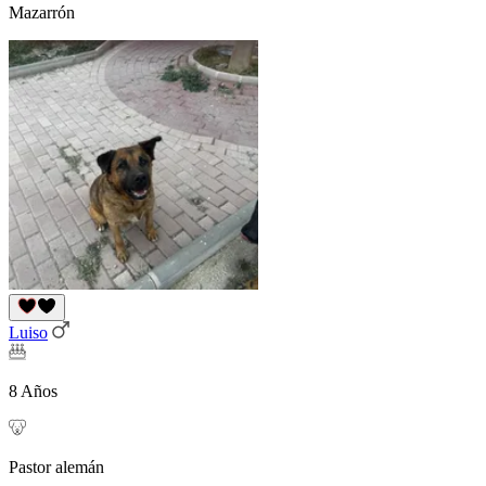
Mazarrón
Luiso
8 Años
Pastor alemán