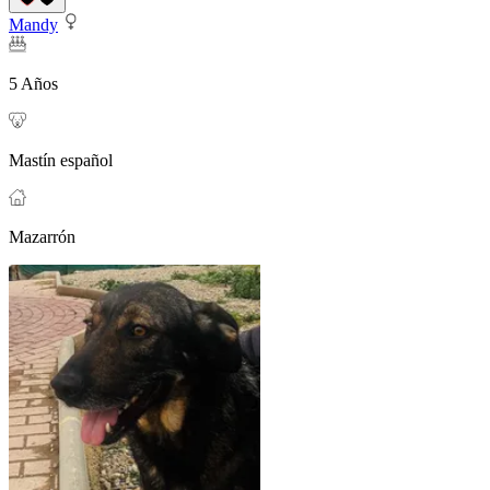
Mandy
5 Años
Mastín español
Mazarrón