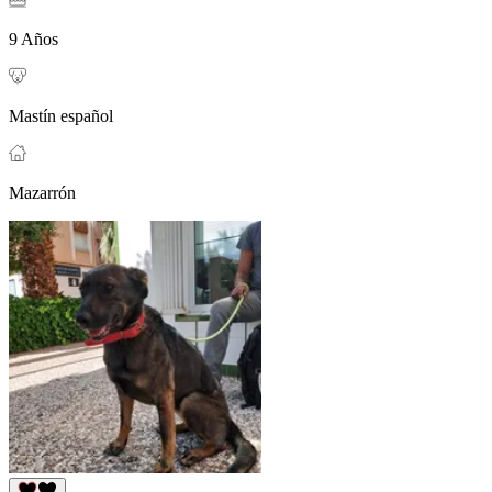
9 Años
Mastín español
Mazarrón