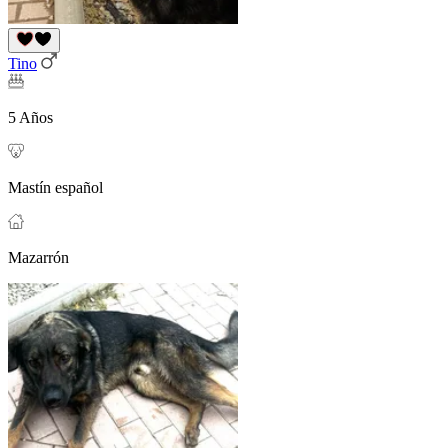
Tino
5 Años
Mastín español
Mazarrón