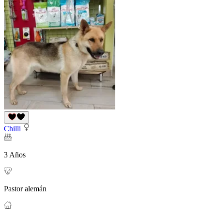
Chilli
3 Años
Pastor alemán