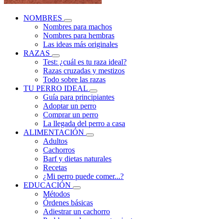
NOMBRES
Nombres para machos
Nombres para hembras
Las ideas más originales
RAZAS
Test: ¿cuál es tu raza ideal?
Razas cruzadas y mestizos
Todo sobre las razas
TU PERRO IDEAL
Guía para principiantes
Adoptar un perro
Comprar un perro
La llegada del perro a casa
ALIMENTACIÓN
Adultos
Cachorros
Barf y dietas naturales
Recetas
¿Mi perro puede comer...?
EDUCACIÓN
Métodos
Órdenes básicas
Adiestrar un cachorro