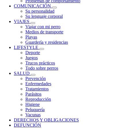
Problemas de comportamiento
COMUNICACIÓN
Su personalidad
Su lenguaje corporal
VIAJES
Viajar con mi perro
Medios de transporte
Playas
Guardería y residencias
LIFESTYLE
Deporte
Juegos
Trucos prácticos
Todo sobre perros
SALUD
Prevención
Enfermedades
Tratamientos
Parásitos
Reproducción
Higiene
Peluquería
Vacunas
DERECHOS Y OBLIGACIONES
DEFUNCIÓN