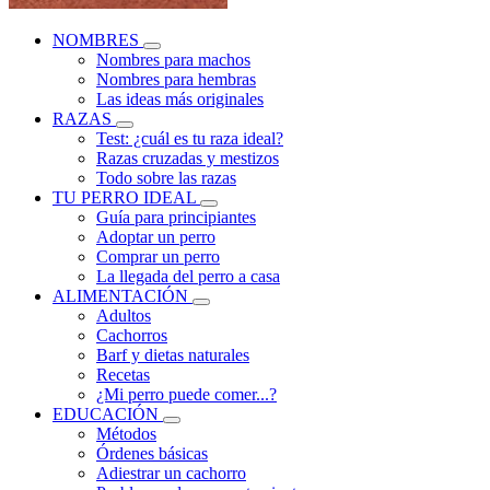
NOMBRES
Nombres para machos
Nombres para hembras
Las ideas más originales
RAZAS
Test: ¿cuál es tu raza ideal?
Razas cruzadas y mestizos
Todo sobre las razas
TU PERRO IDEAL
Guía para principiantes
Adoptar un perro
Comprar un perro
La llegada del perro a casa
ALIMENTACIÓN
Adultos
Cachorros
Barf y dietas naturales
Recetas
¿Mi perro puede comer...?
EDUCACIÓN
Métodos
Órdenes básicas
Adiestrar un cachorro