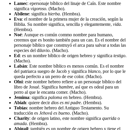
Lamec
: epersonaje bíblico del linaje de Caín. Este nombre
significa
vigoroso
. (Macho).
Abilene
: significa
hierba
. (Hembra).
Eva
: el nombre de la primera mujer de la creación, según la
Biblia. Su nombre significa, sencilla y elegantemente,
vida.
(Hembra).
Noé
: Aunque es común commo nombre para humano,
creemos que es bonito también para un can. Es el nombre del
personaje bíblico que construyó el arca para salvar a todas las
especies del diluvio. (Macho).
Ed
: es un nombre bíblico de origen hebreo y significa
testigo
.
(Macho).
Labán
: Este nombre bíblico es menos común. Es el nombre
del patriarca suegro de Jacob y significa
blanco
, por lo que le
queda perfecto a un perro de ese color. (Macho).
Ofni
: este nombre hebreo refiere a un personaje bíblico del
libro de Josué. Significa
hambre
, así que es odeal para un
perro al que le encanta comer. (Macho).
Jemima
: significa
paloma
en hebreo. (Hembra).
Abiah
: quiere decir
dios es mi padre
. (Hembra).
Tobías
: nombre hebreo del Antiguo Testamento. Su
traducción es
Jehová es bueno
. (Macho).
Charity
: de origen latino, este nombre significa
querida
o
amada
. (Hembra).
Abigail
: también es un nombre de origen hebreo y tiene el