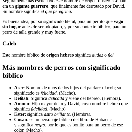
Seguramente has escuchado este nombre de origen filisteo. Goliath
era un
gigante guerrero
, que finalmente fue derrotado por David.
Su nombre significa
el que peregrina
.
Es buena idea, por su significado literal, para un perrito que
vagó
sin hogar
antes de ser adoptado, y por su contexto bíblico, para un
perro de talla grande y muy fuerte.
Caleb
Este nombre bíblico de
origen hebreo
significa
audaz
o
fiel
.
Más nombres de perros con significado
bíblico
Aser
: Nombre de unos de los hijos del patriarca Jacob; su
significado es
felicidad
. (Macho).
Delilah
: Significa
delicada
y viene del hebreo. (Hembra).
Amnon
: Hijo mayor del rey David, cuyo nombre hebreo que
significa
fidelidad
. (Macho).
Ester
: significa
astro brillante.
(Hembra).
Cusan
: es un personaje bíblico del libro de Habacuc
y significa
negro
, por lo que es bonito para un perro de ese
color. (Macho).