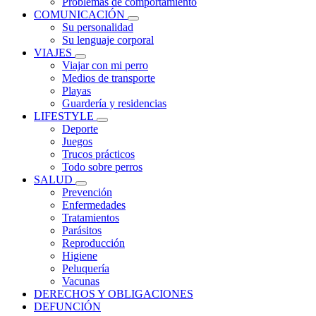
Problemas de comportamiento
COMUNICACIÓN
Su personalidad
Su lenguaje corporal
VIAJES
Viajar con mi perro
Medios de transporte
Playas
Guardería y residencias
LIFESTYLE
Deporte
Juegos
Trucos prácticos
Todo sobre perros
SALUD
Prevención
Enfermedades
Tratamientos
Parásitos
Reproducción
Higiene
Peluquería
Vacunas
DERECHOS Y OBLIGACIONES
DEFUNCIÓN