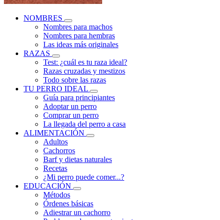
NOMBRES
Nombres para machos
Nombres para hembras
Las ideas más originales
RAZAS
Test: ¿cuál es tu raza ideal?
Razas cruzadas y mestizos
Todo sobre las razas
TU PERRO IDEAL
Guía para principiantes
Adoptar un perro
Comprar un perro
La llegada del perro a casa
ALIMENTACIÓN
Adultos
Cachorros
Barf y dietas naturales
Recetas
¿Mi perro puede comer...?
EDUCACIÓN
Métodos
Órdenes básicas
Adiestrar un cachorro