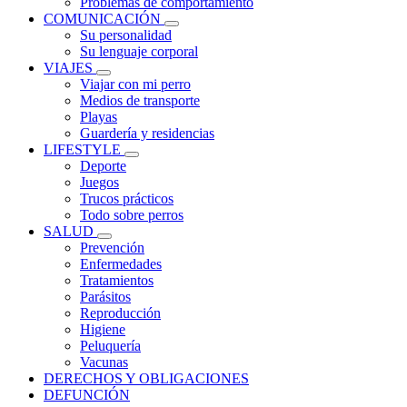
Problemas de comportamiento
COMUNICACIÓN
Su personalidad
Su lenguaje corporal
VIAJES
Viajar con mi perro
Medios de transporte
Playas
Guardería y residencias
LIFESTYLE
Deporte
Juegos
Trucos prácticos
Todo sobre perros
SALUD
Prevención
Enfermedades
Tratamientos
Parásitos
Reproducción
Higiene
Peluquería
Vacunas
DERECHOS Y OBLIGACIONES
DEFUNCIÓN