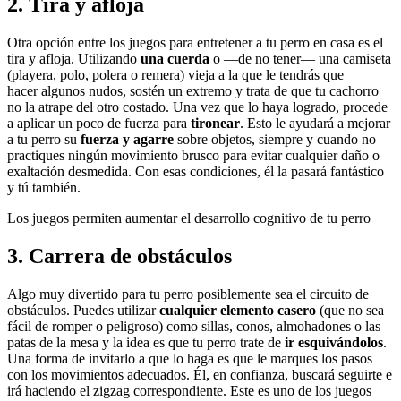
2. Tira y afloja
Otra opción entre los juegos para entretener a tu perro en casa es el
tira y afloja. Utilizando
una cuerda
o —de no tener— una camiseta
(playera, polo, polera o remera) vieja a la que le tendrás que
hacer algunos nudos, sostén un extremo y trata de que tu cachorro
no la atrape del otro costado. Una vez que lo haya logrado, procede
a aplicar un poco de fuerza para
tironear
. Esto le ayudará a mejorar
a tu perro su
fuerza y agarre
sobre objetos, siempre y cuando no
practiques ningún movimiento brusco para evitar cualquier daño o
exaltación desmedida. Con esas condiciones, él la pasará fantástico
y tú también.
Los juegos permiten aumentar el desarrollo cognitivo de tu perro
3. Carrera de obstáculos
Algo muy divertido para tu perro posiblemente sea el circuito de
obstáculos. Puedes utilizar
cualquier elemento casero
(que no sea
fácil de romper o peligroso) como sillas, conos, almohadones o las
patas de la mesa y la idea es que tu perro trate de
ir esquivándolos
.
Una forma de invitarlo a que lo haga es que le marques los pasos
con los movimientos adecuados. Él, en confianza, buscará seguirte e
irá haciendo el zigzag correspondiente. Este es uno de los juegos