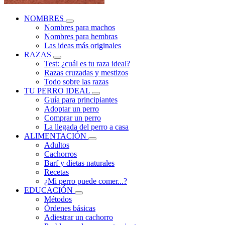
NOMBRES
Nombres para machos
Nombres para hembras
Las ideas más originales
RAZAS
Test: ¿cuál es tu raza ideal?
Razas cruzadas y mestizos
Todo sobre las razas
TU PERRO IDEAL
Guía para principiantes
Adoptar un perro
Comprar un perro
La llegada del perro a casa
ALIMENTACIÓN
Adultos
Cachorros
Barf y dietas naturales
Recetas
¿Mi perro puede comer...?
EDUCACIÓN
Métodos
Órdenes básicas
Adiestrar un cachorro