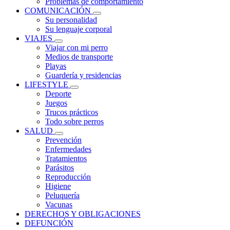
Problemas de comportamiento
COMUNICACIÓN
Su personalidad
Su lenguaje corporal
VIAJES
Viajar con mi perro
Medios de transporte
Playas
Guardería y residencias
LIFESTYLE
Deporte
Juegos
Trucos prácticos
Todo sobre perros
SALUD
Prevención
Enfermedades
Tratamientos
Parásitos
Reproducción
Higiene
Peluquería
Vacunas
DERECHOS Y OBLIGACIONES
DEFUNCIÓN