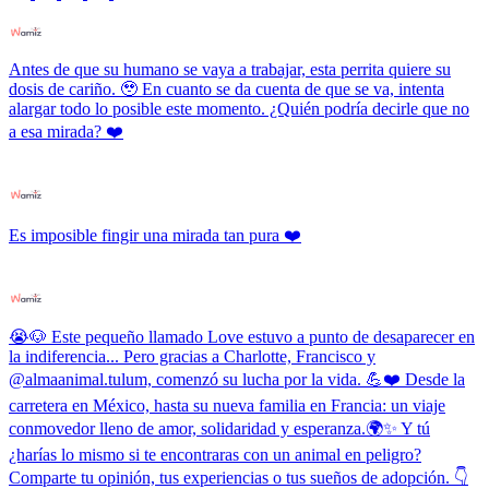
Antes de que su humano se vaya a trabajar, esta perrita quiere su
dosis de cariño. 🥹 En cuanto se da cuenta de que se va, intenta
alargar todo lo posible este momento. ¿Quién podría decirle que no
a esa mirada? ❤️
Es imposible fingir una mirada tan pura ❤️
😭🐶 Este pequeño llamado Love estuvo a punto de desaparecer en
la indiferencia... Pero gracias a Charlotte, Francisco y
@almaanimal.tulum, comenzó su lucha por la vida. 💪❤️ Desde la
carretera en México, hasta su nueva familia en Francia: un viaje
conmovedor lleno de amor, solidaridad y esperanza.🌍✨ Y tú
¿harías lo mismo si te encontraras con un animal en peligro?
Comparte tu opinión, tus experiencias o tus sueños de adopción. 👇