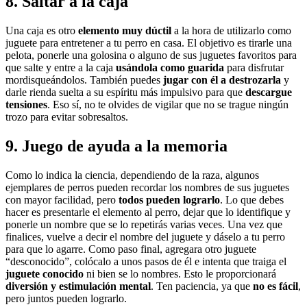
8. Saltar a la caja
Una caja es otro
elemento muy dúctil
a la hora de utilizarlo como
juguete para entretener a tu perro en casa. El objetivo es tirarle una
pelota, ponerle una golosina o alguno de sus juguetes favoritos para
que salte y entre a la caja
usándola como guarida
para disfrutar
mordisqueándolos. También puedes
jugar con él a destrozarla
y
darle rienda suelta a su espíritu más impulsivo para que
descargue
tensiones
. Eso sí, no te olvides de vigilar que no se trague ningún
trozo para evitar sobresaltos.
9. Juego de ayuda a la memoria
Como lo indica la ciencia, dependiendo de la raza, algunos
ejemplares de perros pueden recordar los nombres de sus juguetes
con mayor facilidad, pero
todos pueden lograrlo
. Lo que debes
hacer es presentarle el elemento al perro, dejar que lo identifique y
ponerle un nombre que se lo repetirás varias veces. Una vez que
finalices, vuelve a decir el nombre del juguete y dáselo a tu perro
para que lo agarre. Como paso final, agregara otro juguete
“desconocido”, colócalo a unos pasos de él e intenta que traiga el
juguete conocido
ni bien se lo nombres. Esto le proporcionará
diversión y estimulación mental
. Ten paciencia, ya que
no es fácil
,
pero juntos pueden lograrlo.