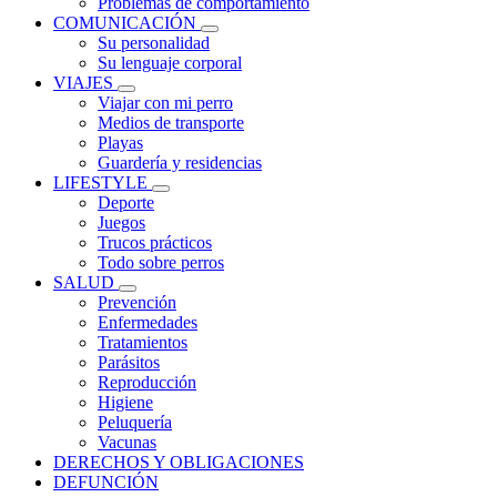
Problemas de comportamiento
COMUNICACIÓN
Su personalidad
Su lenguaje corporal
VIAJES
Viajar con mi perro
Medios de transporte
Playas
Guardería y residencias
LIFESTYLE
Deporte
Juegos
Trucos prácticos
Todo sobre perros
SALUD
Prevención
Enfermedades
Tratamientos
Parásitos
Reproducción
Higiene
Peluquería
Vacunas
DERECHOS Y OBLIGACIONES
DEFUNCIÓN