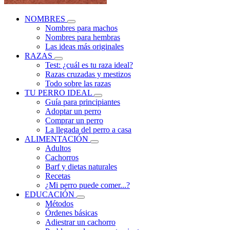
NOMBRES
Nombres para machos
Nombres para hembras
Las ideas más originales
RAZAS
Test: ¿cuál es tu raza ideal?
Razas cruzadas y mestizos
Todo sobre las razas
TU PERRO IDEAL
Guía para principiantes
Adoptar un perro
Comprar un perro
La llegada del perro a casa
ALIMENTACIÓN
Adultos
Cachorros
Barf y dietas naturales
Recetas
¿Mi perro puede comer...?
EDUCACIÓN
Métodos
Órdenes básicas
Adiestrar un cachorro