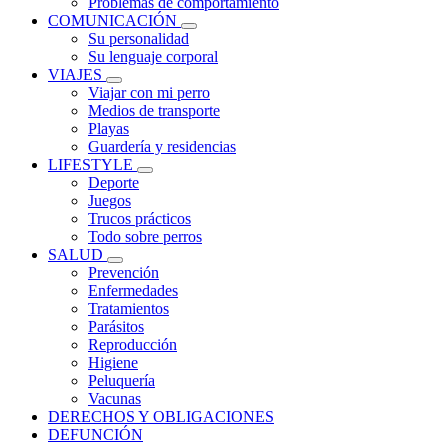
Problemas de comportamiento
COMUNICACIÓN
Su personalidad
Su lenguaje corporal
VIAJES
Viajar con mi perro
Medios de transporte
Playas
Guardería y residencias
LIFESTYLE
Deporte
Juegos
Trucos prácticos
Todo sobre perros
SALUD
Prevención
Enfermedades
Tratamientos
Parásitos
Reproducción
Higiene
Peluquería
Vacunas
DERECHOS Y OBLIGACIONES
DEFUNCIÓN