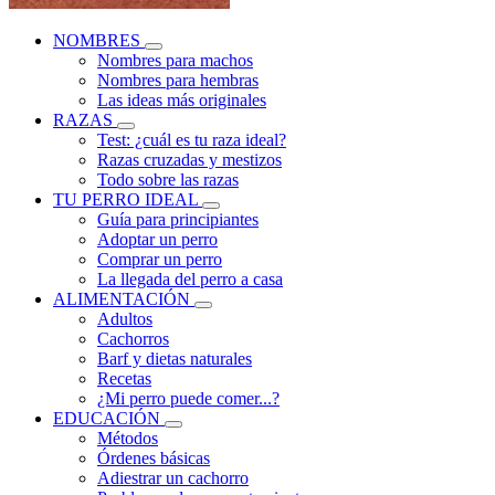
NOMBRES
Nombres para machos
Nombres para hembras
Las ideas más originales
RAZAS
Test: ¿cuál es tu raza ideal?
Razas cruzadas y mestizos
Todo sobre las razas
TU PERRO IDEAL
Guía para principiantes
Adoptar un perro
Comprar un perro
La llegada del perro a casa
ALIMENTACIÓN
Adultos
Cachorros
Barf y dietas naturales
Recetas
¿Mi perro puede comer...?
EDUCACIÓN
Métodos
Órdenes básicas
Adiestrar un cachorro