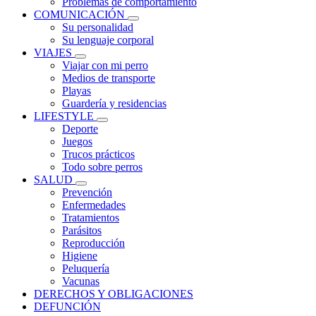
Problemas de comportamiento
COMUNICACIÓN
Su personalidad
Su lenguaje corporal
VIAJES
Viajar con mi perro
Medios de transporte
Playas
Guardería y residencias
LIFESTYLE
Deporte
Juegos
Trucos prácticos
Todo sobre perros
SALUD
Prevención
Enfermedades
Tratamientos
Parásitos
Reproducción
Higiene
Peluquería
Vacunas
DERECHOS Y OBLIGACIONES
DEFUNCIÓN