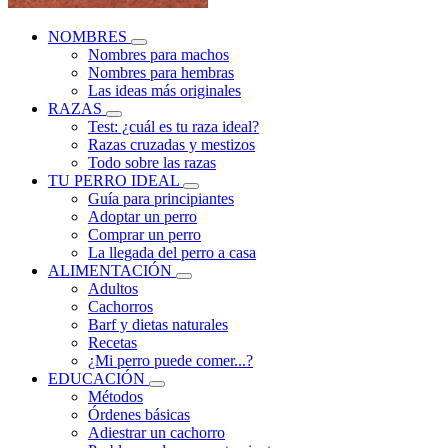
NOMBRES
Nombres para machos
Nombres para hembras
Las ideas más originales
RAZAS
Test: ¿cuál es tu raza ideal?
Razas cruzadas y mestizos
Todo sobre las razas
TU PERRO IDEAL
Guía para principiantes
Adoptar un perro
Comprar un perro
La llegada del perro a casa
ALIMENTACIÓN
Adultos
Cachorros
Barf y dietas naturales
Recetas
¿Mi perro puede comer...?
EDUCACIÓN
Métodos
Órdenes básicas
Adiestrar un cachorro