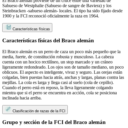
El Braco alemán proviene de un cruce entre una variedad de
Sabueso de Westphalie (Sabueso de sangre de Baviera) y los
Steinbracken -sabueso alemán- locales. El tipo ha sido fijado desde
1900 y la FCI reconoció oficialmente la raza en 1964.
Características físicas
Características físicas del Braco alemán
El Braco alemán es un perro de caza un poco más pequeño que la
media, fuerte, de constitución robusta y musculoso. La cabeza
cuenta con un hocico rectilíneo, un stop marcado y un cráneo
ligeramente redondeado. Los ojos son de tamaño mediano, un poco
oblicuos. El aspecto es inteligente, vivaz y seguro. Las orejas están
colgadas, bien puestas hacia atrás, anchas y largas, planas contra las
mejillas. La cola es larga y llega casi al suelo (cola de cepillo).
Cuando el perro está en reposo, la lleva ligeramente colgando
mientra que si el perro se encuentra en acción, cola se posiciona
inclinada hacia arriba.
Clasificación de razas de la FCI
Grupo y sección de la FCI del Braco alemán