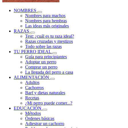
NOMBRES
Nombres para machos
Nombres para hembras
Las ideas más originales
RAZAS
Test: ¿cuál es tu raza ideal?
Razas cruzadas y mestizos
Todo sobre las razas
TU PERRO IDEAL
Guía para principiantes
Adoptar un perro
Comprar un perro
La llegada del perro a casa
ALIMENTACIÓN
Adultos
Cachorros
Barf y dietas naturales
Recetas
¿Mi perro puede comer...?
EDUCACIÓN
Métodos
Órdenes básicas
Adiestrar un cachorro