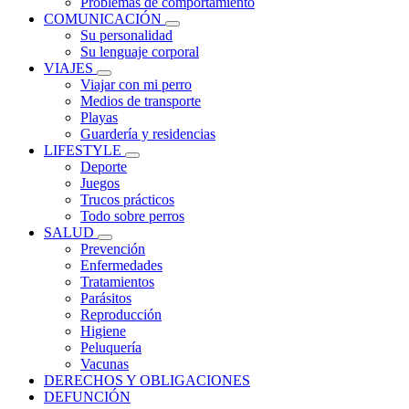
Problemas de comportamiento
COMUNICACIÓN
Su personalidad
Su lenguaje corporal
VIAJES
Viajar con mi perro
Medios de transporte
Playas
Guardería y residencias
LIFESTYLE
Deporte
Juegos
Trucos prácticos
Todo sobre perros
SALUD
Prevención
Enfermedades
Tratamientos
Parásitos
Reproducción
Higiene
Peluquería
Vacunas
DERECHOS Y OBLIGACIONES
DEFUNCIÓN