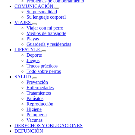
Problemas de comportamiento
COMUNICACIÓN
Su personalidad
Su lenguaje corporal
VIAJES
Viajar con mi perro
Medios de transporte
Playas
Guardería y residencias
LIFESTYLE
Deporte
Juegos
Trucos prácticos
Todo sobre perros
SALUD
Prevención
Enfermedades
Tratamientos
Parásitos
Reproducción
Higiene
Peluquería
Vacunas
DERECHOS Y OBLIGACIONES
DEFUNCIÓN