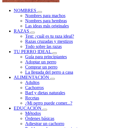
NOMBRES
Nombres para machos
Nombres para hembras
Las ideas más originales
RAZAS
Test: ¿cuál es tu raza ideal?
Razas cruzadas y mestizos
Todo sobre las razas
TU PERRO IDEAL
Guía para principiantes
Adoptar un perro
Comprar un perro
La llegada del perro a casa
ALIMENTACIÓN
Adultos
Cachorros
Barf y dietas naturales
Recetas
¿Mi perro puede comer...?
EDUCACIÓN
Métodos
Órdenes básicas
Adiestrar un cachorro