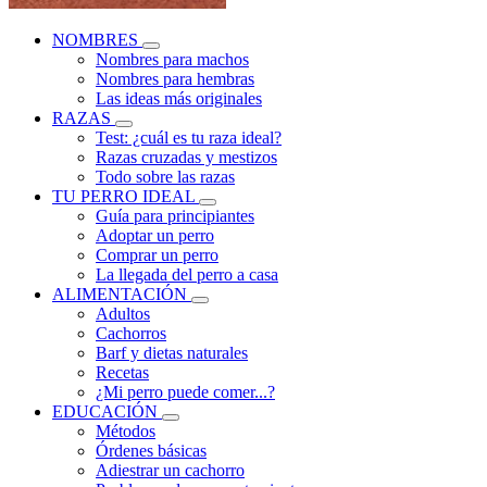
NOMBRES
Nombres para machos
Nombres para hembras
Las ideas más originales
RAZAS
Test: ¿cuál es tu raza ideal?
Razas cruzadas y mestizos
Todo sobre las razas
TU PERRO IDEAL
Guía para principiantes
Adoptar un perro
Comprar un perro
La llegada del perro a casa
ALIMENTACIÓN
Adultos
Cachorros
Barf y dietas naturales
Recetas
¿Mi perro puede comer...?
EDUCACIÓN
Métodos
Órdenes básicas
Adiestrar un cachorro