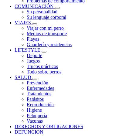
Problemas de comportamiento
COMUNICACIÓN
Su personalidad
Su lenguaje corporal
VIAJES
Viajar con mi perro
Medios de transporte
Playas
Guardería y residencias
LIFESTYLE
Deporte
Juegos
Trucos prácticos
Todo sobre perros
SALUD
Prevención
Enfermedades
Tratamientos
Parásitos
Reproducción
Higiene
Peluquería
Vacunas
DERECHOS Y OBLIGACIONES
DEFUNCIÓN